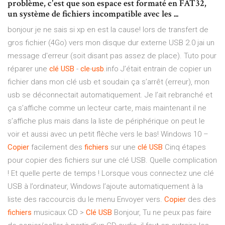
problème, c'est que son espace est formaté en FAT32,
un système de fichiers incompatible avec les ...
bonjour je ne sais si xp en est la cause! lors de transfert de
gros fichier (4Go) vers mon disque dur externe USB 2.0 jai un
message d'erreur (soit disant pas assez de place). Tuto pour
réparer une
clé
USB
-
cle
-
usb
.info J’était entrain de copier un
fichier dans mon clé usb et soudain ça s’arrêt (erreur), mon
usb se déconnectait automatiquement. Je l’ait rebranché et
ça s’affiche comme un lecteur carte, mais maintenant il ne
s’affiche plus mais dans la liste de périphérique on peut le
voir et aussi avec un petit flèche vers le bas! Windows 10 –
Copier
facilement des
fichiers
sur une
clé
USB
Cinq étapes
pour copier des fichiers sur une clé USB. Quelle complication
! Et quelle perte de temps ! Lorsque vous connectez une clé
USB à l’ordinateur, Windows l’ajoute automatiquement à la
liste des raccourcis du le menu Envoyer vers.
Copier
des des
fichiers
musicaux CD >
Clé
USB
Bonjour, Tu ne peux pas faire