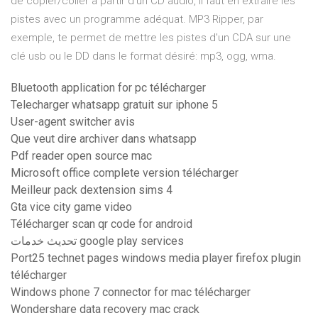
de copier/coller à partir d'un CD audio, il faut en extraire les
pistes avec un programme adéquat. MP3 Ripper, par
exemple, te permet de mettre les pistes d'un CDA sur une
clé usb ou le DD dans le format désiré: mp3, ogg, wma.
Bluetooth application for pc télécharger
Telecharger whatsapp gratuit sur iphone 5
User-agent switcher avis
Que veut dire archiver dans whatsapp
Pdf reader open source mac
Microsoft office complete version télécharger
Meilleur pack dextension sims 4
Gta vice city game video
Télécharger scan qr code for android
تحديث خدمات google play services
Port25 technet pages windows media player firefox plugin
télécharger
Windows phone 7 connector for mac télécharger
Wondershare data recovery mac crack