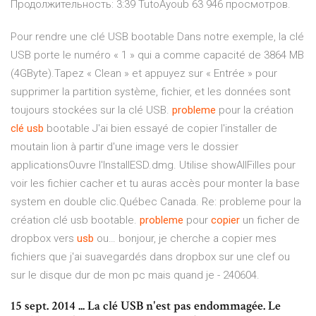
Продолжительность: 3:39 TutoAyoub 63 946 просмотров.
Pour rendre une clé USB bootable Dans notre exemple, la clé
USB porte le numéro « 1 » qui a comme capacité de 3864 MB
(4GByte).Tapez « Clean » et appuyez sur « Entrée » pour
supprimer la partition système, fichier, et les données sont
toujours stockées sur la clé USB.
probleme
pour la création
clé
usb
bootable J'ai bien essayé de copier l'installer de
moutain lion à partir d'une image vers le dossier
applicationsOuvre l'InstallESD.dmg. Utilise showAllFilles pour
voir les fichier cacher et tu auras accès pour monter la base
system en double clic.Québec Canada. Re: probleme pour la
création clé usb bootable.
probleme
pour
copier
un ficher de
dropbox vers
usb
ou… bonjour, je cherche a copier mes
fichiers que j'ai suavegardés dans dropbox sur une clef ou
sur le disque dur de mon pc mais quand je - 240604.
15 sept. 2014 ... La clé USB n'est pas endommagée. Le