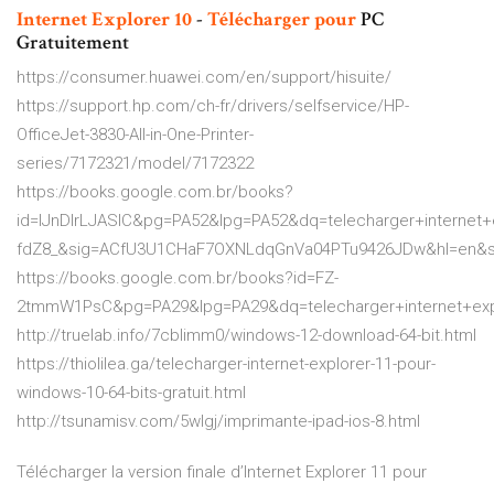
Internet
Explorer
10
-
Télécharger
pour
PC
Gratuitement
https://consumer.huawei.com/en/support/hisuite/
https://support.hp.com/ch-fr/drivers/selfservice/HP-
OfficeJet-3830-All-in-One-Printer-
series/7172321/model/7172322
https://books.google.com.br/books?
id=lJnDIrLJASIC&pg=PA52&lpg=PA52&dq=telecharger+internet+
fdZ8_&sig=ACfU3U1CHaF7OXNLdqGnVa04PTu9426JDw&hl=en&s
https://books.google.com.br/books?id=FZ-
2tmmW1PsC&pg=PA29&lpg=PA29&dq=telecharger+internet+ex
http://truelab.info/7cblimm0/windows-12-download-64-bit.html
https://thiolilea.ga/telecharger-internet-explorer-11-pour-
windows-10-64-bits-gratuit.html
http://tsunamisv.com/5wlgj/imprimante-ipad-ios-8.html
Télécharger la version finale d’Internet Explorer 11 pour