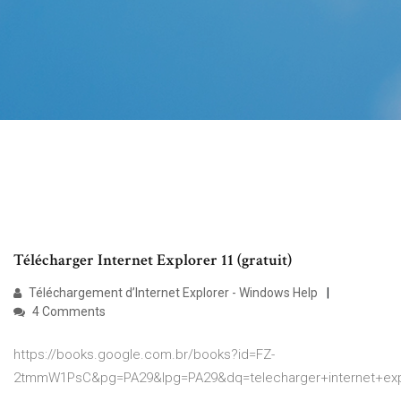
Télécharger Internet Explorer 11 (gratuit)
Téléchargement d’Internet Explorer - Windows Help
4 Comments
https://books.google.com.br/books?id=FZ-
2tmmW1PsC&pg=PA29&lpg=PA29&dq=telecharger+internet+ex