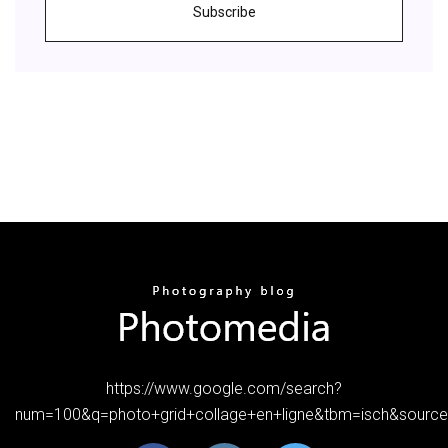
Subscribe
https://www.google.com/search?
num=100&q=photo+grid+collage+en+ligne&tbm=isch&sou