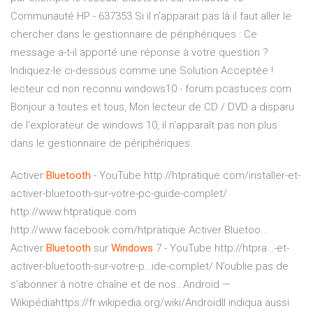
Communauté HP - 637353 Si il n'apparait pas là il faut aller le
chercher dans le gestionnaire de périphériques : Ce
message a-t-il apporté une réponse à votre question ?
Indiquez-le ci-dessous comme une Solution Acceptée !
lecteur cd non reconnu windows10 - forum.pcastuces.com
Bonjour a toutes et tous, Mon lecteur de CD / DVD a disparu
de l'explorateur de windows 10, il n'apparaît pas non plus
dans le gestionnaire de périphériques.
Activer
Bluetooth
- YouTube
http://htpratique.com/installer-et-
activer-bluetooth-sur-votre-pc-guide-complet/
http://www.htpratique.com
http://www.facebook.com/htpratique Activer Bluetoo...
Activer
Bluetooth
sur
Windows
7 - YouTube
http://htpra…-et-
activer-bluetooth-sur-votre-p…ide-complet/ N’oublie pas de
s’abonner à notre chaîne et de nos…Android —
Wikipédiahttps://fr.wikipedia.org/wiki/AndroidIl indiqua aussi