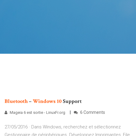
Bluetooth
–
Windows
10
Support
6 Comments
Mageia 6 est sortie - LinuxFr.org
27/05/2016 · Dans Windows, recherchez et sélectionnez
Gestionnaire de périphériques. Développez Imprimantes, File