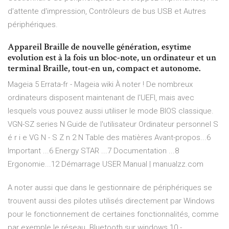
d'attente d'impression, Contrôleurs de bus USB et Autres
périphériques.
Appareil Braille de nouvelle génération, esytime
evolution est à la fois un bloc-note, un ordinateur et un
terminal Braille, tout-en un, compact et autonome.
Mageia 5 Errata-fr - Mageia wiki
À noter ! De nombreux
ordinateurs disposent maintenant de l'UEFI, mais avec
lesquels vous pouvez aussi utiliser le mode BIOS classique.
VGN-SZ series
N Guide de l'utilisateur Ordinateur personnel S
é r i e VG N - S Z n 2 N Table des matières Avant-propos...6
Important ...6 Energy STAR ...7 Documentation ...8
Ergonomie...12 Démarrage
USER Manual | manualzz.com
A noter aussi que dans le gestionnaire de périphériques se
trouvent aussi des pilotes utilisés directement par Windows
pour le fonctionnement de certaines fonctionnalités, comme
par exemple le réseau. Bluetooth sur windows 10 -