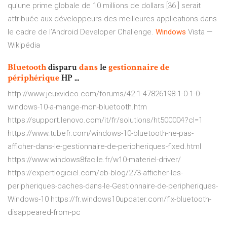
qu'une prime globale de 10 millions de dollars [36 ] serait
attribuée aux développeurs des meilleures applications dans
le cadre de l’Android Developer Challenge.
Windows
Vista —
Wikipédia
Bluetooth
disparu
dans
le
gestionnaire
de
périphérique
HP ...
http://www.jeuxvideo.com/forums/42-1-47826198-1-0-1-0-
windows-10-a-mange-mon-bluetooth.htm
https://support.lenovo.com/it/fr/solutions/ht500004?cl=1
https://www.tubefr.com/windows-10-bluetooth-ne-pas-
afficher-dans-le-gestionnaire-de-peripheriques-fixed.html
https://www.windows8facile.fr/w10-materiel-driver/
https://expertlogiciel.com/eb-blog/273-afficher-les-
peripheriques-caches-dans-le-Gestionnaire-de-peripheriques-
Windows-10 https://fr.windows10updater.com/fix-bluetooth-
disappeared-from-pc