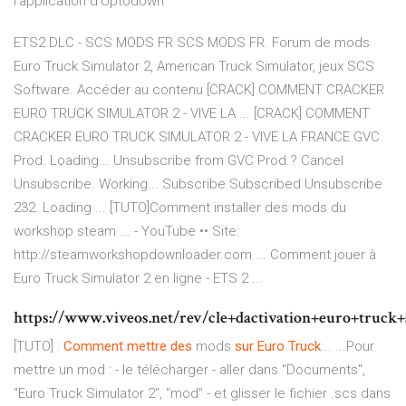
l'application d'Uptodown
ETS2 DLC - SCS MODS FR SCS MODS FR. Forum de mods
Euro Truck Simulator 2, American Truck Simulator, jeux SCS
Software. Accéder au contenu [CRACK] COMMENT CRACKER
EURO TRUCK SIMULATOR 2 - VIVE LA ... [CRACK] COMMENT
CRACKER EURO TRUCK SIMULATOR 2 - VIVE LA FRANCE GVC
Prod. Loading... Unsubscribe from GVC Prod.? Cancel
Unsubscribe. Working... Subscribe Subscribed Unsubscribe
232. Loading ... [TUTO]Comment installer des mods du
workshop steam ... - YouTube •• Site:
http://steamworkshopdownloader.com ... Comment jouer à
Euro Truck Simulator 2 en ligne - ETS 2 ...
https://www.viveos.net/rev/cle+dactivation+euro+truck
[TUTO] :
Comment
mettre
des
mods
sur
Euro
Truck
... ...Pour
mettre un mod : - le télécharger - aller dans "Documents",
"Euro Truck Simulator 2", "mod" - et glisser le fichier .scs dans