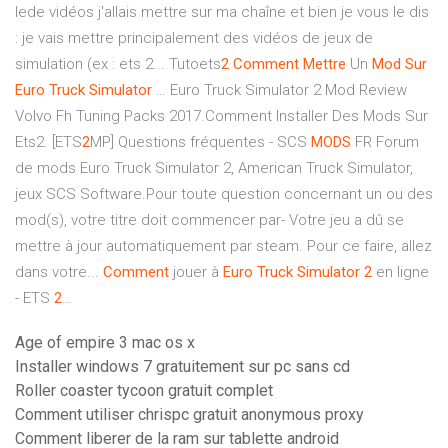
lede vidéos j'allais mettre sur ma chaîne et bien je vous le dis
: je vais mettre principalement des vidéos de jeux de
simulation (ex : ets 2... Tutoets
2
Comment
Mettre
Un
Mod
Sur
Euro
Truck
Simulator
… Euro Truck Simulator 2 Mod Review
Volvo Fh Tuning Packs 2017.Comment Installer Des Mods Sur
Ets2. [ETS
2
MP] Questions fréquentes - SCS
MODS
FR Forum
de mods Euro Truck Simulator 2, American Truck Simulator,
jeux SCS Software.Pour toute question concernant un ou des
mod(s), votre titre doit commencer par- Votre jeu a dû se
mettre à jour automatiquement par steam. Pour ce faire, allez
dans votre...
Comment
jouer à
Euro
Truck
Simulator
2
en ligne
- ETS
2
…
Age of empire 3 mac os x
Installer windows 7 gratuitement sur pc sans cd
Roller coaster tycoon gratuit complet
Comment utiliser chrispc gratuit anonymous proxy
Comment liberer de la ram sur tablette android