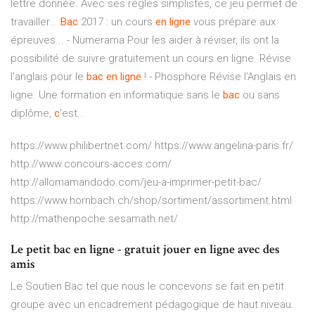
lettre donnée. Avec ses règles simplistes, ce jeu permet de
travailler...
Bac
2017 : un cours
en
ligne
vous prépare aux
épreuves... - Numerama Pour les aider à réviser, ils ont la
possibilité de suivre gratuitement un cours en ligne. Révise
l'anglais pour le
bac
en
ligne
! - Phosphore Révise l’Anglais en
ligne. Une formation en informatique sans le
bac
ou sans
diplôme,
c
'est...
https://www.philibertnet.com/ https://www.angelina-paris.fr/
http://www.concours-acces.com/
http://allomamandodo.com/jeu-a-imprimer-petit-bac/
https://www.hornbach.ch/shop/sortiment/assortiment.html
http://mathenpoche.sesamath.net/
Le petit bac en ligne - gratuit jouer en ligne avec des
amis
Le Soutien Bac tel que nous le concevons se fait en petit
groupe avec un encadrement pédagogique de haut niveau.