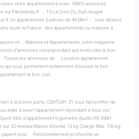
rouvez votre appartement à louer. 18903 annonces
os sur ParuVendu.fr. ... T3 La Croix Du Sud Jougne
s.fr Un appartement 2 pièces de 44,68m² ... vous désirez
vers toute la France : des appartements ou maisons à ...
aisons et ... Maisons et Appartements, votre magazine
lection d'annonces correspondant aux mots-clés le bon
r - Toutes les annonces de ... Location appartement
okies qui nous permettent notamment d'assurer le bon
 appartement le bon coin
erri à la bonne porte, CENTURY 21 vous fait profiter de
vous aider à louer l’appartement répondant à tous vos
-Sport Vélo d'appartement Ergomètre Apollo HS-090H
 sur 32 niveaux Masse d'inertie 13 kg Charge Max. 150 kg
Ils payent pour ... Personnellement je cherche un