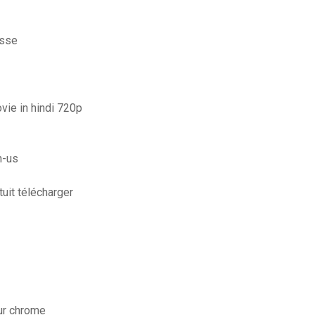
asse
ie in hindi 720p
n-us
uit télécharger
sur chrome