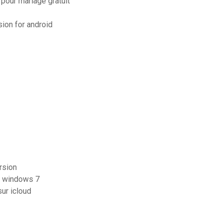
 pour mariage gratuit
sion for android
rsion
it windows 7
ur icloud