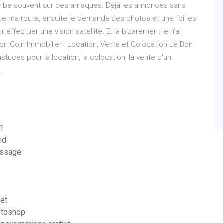
mbe souvent sur des arnaques. Déjà les annonces sans
e ma route, ensuite je demande des photos et une foi les
ffectuer une vision satellite. Et là bizarement je n’ai
e Bon Coin Immobilier : Location, Vente et Colocation Le Bon
astuces pour la location, la colocation, la vente d'un
.
11
md
essage
net
hotoshop