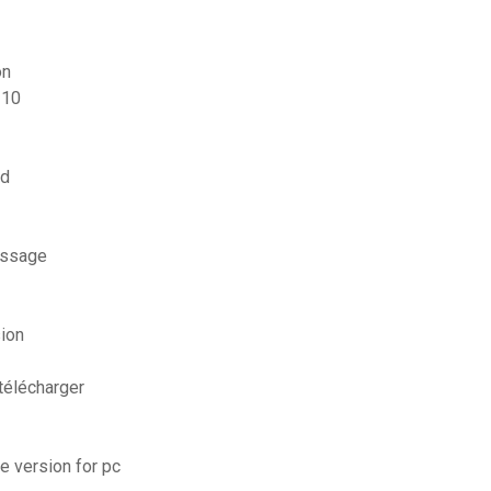
on
 10
id
essage
sion
télécharger
e version for pc