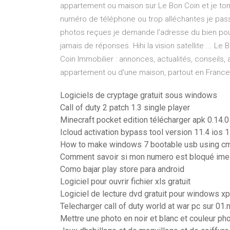
appartement ou maison sur Le Bon Coin et je to
numéro de téléphone ou trop alléchantes je pass
photos reçues je demande l’adresse du bien pour e
jamais de réponses. Hihi la vision satellite ... L
Coin Immobilier : annonces, actualités, conseils, 
appartement ou d'une maison, partout en France
Logiciels de cryptage gratuit sous windows
Call of duty 2 patch 1.3 single player
Minecraft pocket edition télécharger apk 0.14.0
Icloud activation bypass tool version 11.4 ios 
How to make windows 7 bootable usb using c
Comment savoir si mon numero est bloqué im
Como bajar play store para android
Logiciel pour ouvrir fichier xls gratuit
Logiciel de lecture dvd gratuit pour windows xp
Telecharger call of duty world at war pc sur 01.
Mettre une photo en noir et blanc et couleur p