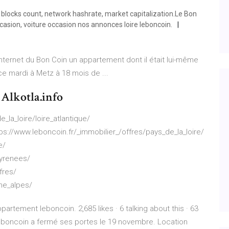
y, blocks count, network hashrate, market capitalization.Le Bon
casion, voiture occasion nos annonces loire leboncoin.
e internet du Bon Coin un appartement dont il était lui-même
e mardi à Metz à 18 mois de ...
Alkotla.info
_la_loire/loire_atlantique/
tps://www.leboncoin.fr/_immobilier_/offres/pays_de_la_loire/
e/
pyrenees/
fres/
one_alpes/
rtement leboncoin. 2,685 likes · 6 talking about this · 63
 leboncoin a fermé ses portes le 19 novembre. Location