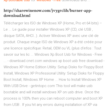
Xp
Bootable
Usb
for
Windows
-
Free
downloads and ...
http://sharewinenow.com/jvygrclih/burner-app-
download.html
Télécharger les ISO de Windows XP (Home, Pro et 64 bits) –
Le ... Le guide pour installer Windows XP (CD, clé USB ,
disque SATA, AHCI…). Activer Windows XP avec une clé de
produit. Chaque image ISO de Windows XP a été créée pour
une licence spécifique: Retail, OEM ou VL (plus d’infos : Tout
savoir sur les lic ... Windows Xp Boot Usb for Windows - Free
... - download.cnet.com windows xp boot usb free download -
Windows XP Home Edition Utility: Setup Disks for Floppy Boot
Install, Windows XP Professional Utility: Setup Disks for Floppy
Boot Install, Windows XP Home ... How to Install Windows XP
With USB Drive - getintopc.com This tool will make usb
bootable and will install windows XP on usb drive. Once the
process is 100% then you can reboot computer and boot XP
from USB . If you hit any errors during installation of XP via