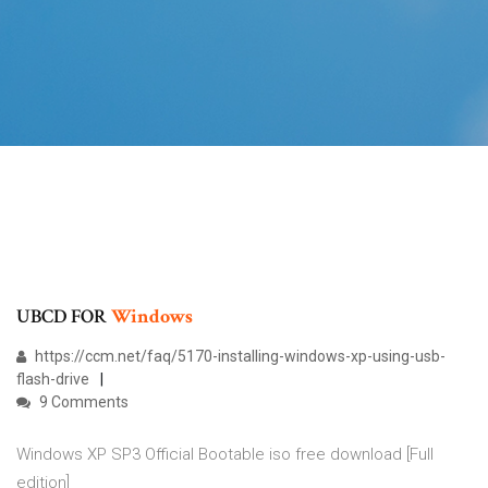
UBCD FOR
Windows
https://ccm.net/faq/5170-installing-windows-xp-using-usb-
flash-drive
9 Comments
Windows XP SP3 Official Bootable iso free download [Full
edition]