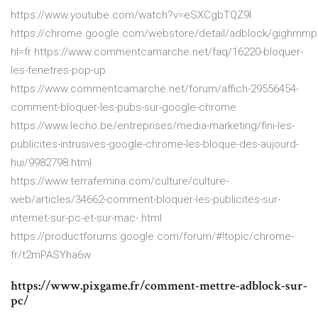
https://www.youtube.com/watch?v=eSXCgbTQZ9I
https://chrome.google.com/webstore/detail/adblock/gighmmp
hl=fr https://www.commentcamarche.net/faq/16220-bloquer-
les-fenetres-pop-up
https://www.commentcamarche.net/forum/affich-29556454-
comment-bloquer-les-pubs-sur-google-chrome
https://www.lecho.be/entreprises/media-marketing/fini-les-
publicites-intrusives-google-chrome-les-bloque-des-aujourd-
hui/9982798.html
https://www.terrafemina.com/culture/culture-
web/articles/34662-comment-bloquer-les-publicites-sur-
internet-sur-pc-et-sur-mac-.html
https://productforums.google.com/forum/#!topic/chrome-
fr/t2mPASYha6w
https://www.pixgame.fr/comment-mettre-adblock-sur-
pc/