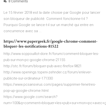
8 Comments
Le 15 février 2018 est la date choisie par Google pour lancer
son bloqueur de publicité. Comment fonctionne-t-il ?
Pourquoi Google se lance-t-il sur un marché qui entre en
concurrence avec sa ...
https://www.papergeek.fr/google-chrome-comment-
bloquer-les-notifications-81522
http://www.scppouillot-dore.fr/forum/comment-bloquer-les-
pub-sur-mon-pc-google-chrome-21155
http://stc.fr/forum/bloquer-pub-avec-firefox-9821
http://www.openings.topeni-zehnder.cz/forum/enlever-
publicite-sur-ordinateur-171330
https://www.pcsansvirus.com/pages/supprimer-fenetres-
pop-up-google-chrome.html
https://www.google.com/search?
num=100&q=comment+bloquer+les+pub+sur+mon+pc+avec+go