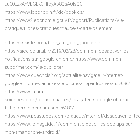
uu00LzkAhVbGLkGHfdyAb8QsAQIsQQ
https://www.leboncoin.fr/dc/cookies/
https://www2.economie.gouv.fr/dgccrf/Publications/Vie-
pratique/Fiches-pratiques/fraude-a-carte-paiement
https://assiste.com/filtre_anti_pub_google.html
https://siecledigital.fr/2019/02/28/comment-desactiver-les-
notifications-sur-google-chrome/ https://www.comment-
supprimer.com/la-publicite/
https://www.quechoisir.org/actualite-navigateur-internet-
google-chrome-bannit-les-publicites-trop-intrusives-n52096/
https://www.futura-
sciences.com/tech/actualites/navigateurs-google-chrome-
fait-guerre-bloqueurs-pub-76289/
https://www.pcastuces.com/pratique/internet/desactiver_crit
https://www.tomsguide.fr/comment-bloquer-les-pop-ups-sur-
mon-smartphone-android/