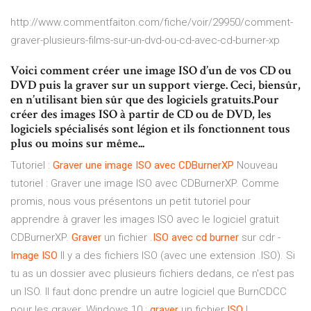
http://www.commentfaiton.com/fiche/voir/29950/comment-
graver-plusieurs-films-sur-un-dvd-ou-cd-avec-cd-burner-xp
Voici comment créer une image ISO d’un de vos CD ou
DVD puis la graver sur un support vierge. Ceci, biensûr,
en n’utilisant bien sûr que des logiciels gratuits.Pour
créer des images ISO à partir de CD ou de DVD, les
logiciels spécialisés sont légion et ils fonctionnent tous
plus ou moins sur même...
Tutoriel :
Graver
une
image
ISO
avec
CDBurnerXP
Nouveau
tutoriel : Graver une image ISO avec CDBurnerXP. Comme
promis, nous vous présentons un petit tutoriel pour
apprendre à graver les images ISO avec le logiciel gratuit
CDBurnerXP.
Graver
un fichier .
ISO
avec
cd burner
sur cdr -
Image
ISO
Il y a des fichiers ISO (avec une extension .ISO). Si
tu as un dossier avec plusieurs fichiers dedans, ce n'est pas
un ISO. Il faut donc prendre un autre logiciel que BurnCDCC
pour les graver. Windows 10 :
graver
un fichier
ISO
|