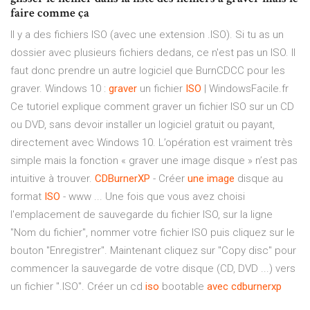
faire comme ça
Il y a des fichiers ISO (avec une extension .ISO). Si tu as un
dossier avec plusieurs fichiers dedans, ce n'est pas un ISO. Il
faut donc prendre un autre logiciel que BurnCDCC pour les
graver. Windows 10 :
graver
un fichier
ISO
| WindowsFacile.fr
Ce tutoriel explique comment graver un fichier ISO sur un CD
ou DVD, sans devoir installer un logiciel gratuit ou payant,
directement avec Windows 10. L’opération est vraiment très
simple mais la fonction « graver une image disque » n’est pas
intuitive à trouver.
CDBurnerXP
- Créer
une
image
disque au
format
ISO
- www ... Une fois que vous avez choisi
l'emplacement de sauvegarde du fichier ISO, sur la ligne
"Nom du fichier", nommer votre fichier ISO puis cliquez sur le
bouton "Enregistrer". Maintenant cliquez sur "Copy disc" pour
commencer la sauvegarde de votre disque (CD, DVD ...) vers
un fichier ".ISO". Créer un cd
iso
bootable
avec
cdburnerxp