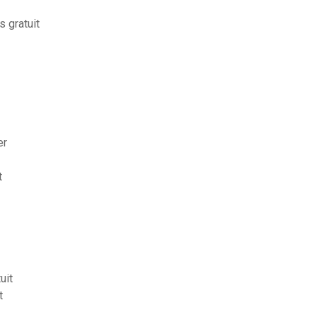
s gratuit
er
t
uit
t