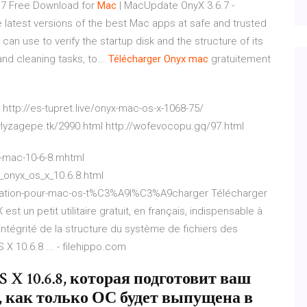
.7 Free Download for
Mac
| MacUpdate OnyX 3.6.7 -
 latest versions of the best Mac apps at safe and trusted
 can use to verify the startup disk and the structure of its
nd cleaning tasks, to...
Télécharger
Onyx
mac
gratuitement
http://es-tupret.live/onyx-mac-os-x-1068-75/
nylyzagepe.tk/2990.html http://wofevocopu.gq/97.html
x-mac-10-6-8.mhtml
onyx_os_x_10.6.8.html
kstation-pour-mac-os-t%C3%A9l%C3%A9charger Télécharger
 un petit utilitaire gratuit, en français, indispensable à
'intégrité de la structure du système de fichiers des
X 10.6.8 ... - filehippo.com
X 10.6.8, которая подготовит ваш
n, как только ОС будет выпущена в