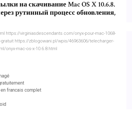
лки на скачивание Mac OS X 10.6.8.
через рутинный процесс обновления,
html https://virginiasdescendants.com/onyx-pour-mac-1068-
-gratuit https://zblogowani.pl/wpis/46963606/telecharger-
ml/onyx-mac-os-x-10.6.8.html
mmagé
gratuitement
 en francais complet
roid