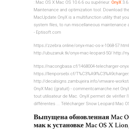
: Mac OS X Mac OS 10.6.6 ou supérieur.
OnyX
3.6
Maintenance and optimization tool. Download the
MacUpdate.OnyX is a multifunction utility that you
system files, to run miscellaneous maintenance a
- Eptisoft.com
https://zzebra.online/onyx-mac-os-x-1068-57.html 
http://ubuzanuk.tk/onyx-mac-leopard-50/ http://
https://nacongbasa.cf/1468004-telecharger-ony
https://llenporsebi.cf/T%C3%A9l%C3%A9charger_
http://decalsigns.zambujeira.info/vmware-wor
OnyX Mac (gratuit) - commentcamarche.net OnyX est
tout utilisateur de Mac. OnyX permet de vérifier l
différentes ... Télécharger Snow Leopard Mac OS 
Выпущена обновленная Mac OS 
мак к установке Mac OS X Lio