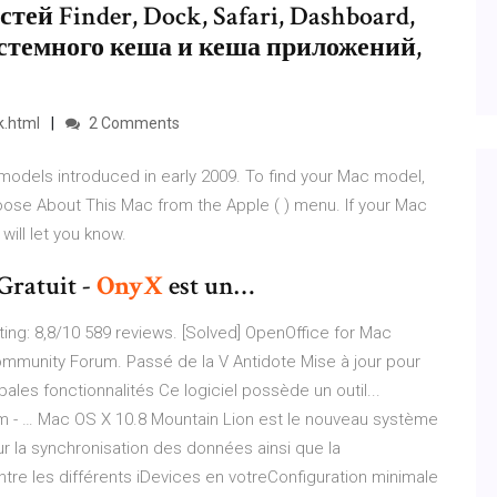
й Finder, Dock, Safari, Dashboard,
 системного кеша и кеша приложений,
k.html
2 Comments
 models introduced in early 2009. To find your Mac model,
se About This Mac from the Apple ( ) menu. If your Mac
 will let you know.
Gratuit -
OnyX
est un…
ing: 8,8/10 589 reviews. [Solved] OpenOffice for Mac
mmunity Forum. Passé de la V Antidote Mise à jour pour
pales fonctionnalités Ce logiciel possède un outil...
com - … Mac OS X 10.8 Mountain Lion est le nouveau système
r la synchronisation des données ainsi que la
entre les différents iDevices en votreConfiguration minimale