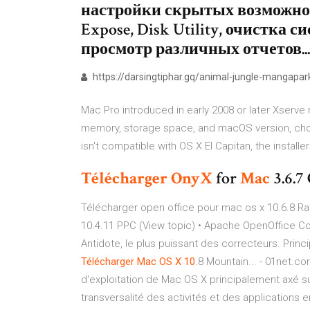
настройки скрытых возможносте
Expose, Disk Utility, очистка
просмотр различных отчетов...
https://darsingtiphar.gq/animal-jungle-mangapar
Mac Pro introduced in early 2008 or later Xserve
memory, storage space, and macOS version, choo
isn't compatible with OS X El Capitan, the installer
Télécharger
OnyX
for
Mac
3.6.7 
Télécharger open office pour mac os x 10.6.8 Rat
10.4.11 PPC (View topic) • Apache OpenOffice Co
Antidote, le plus puissant des correcteurs. Princi
Télécharger
Mac
OS
X
10
.8 Mountain... - 01net.
d'exploitation de Mac OS X principalement axé su
transversalité des activités et des applications 