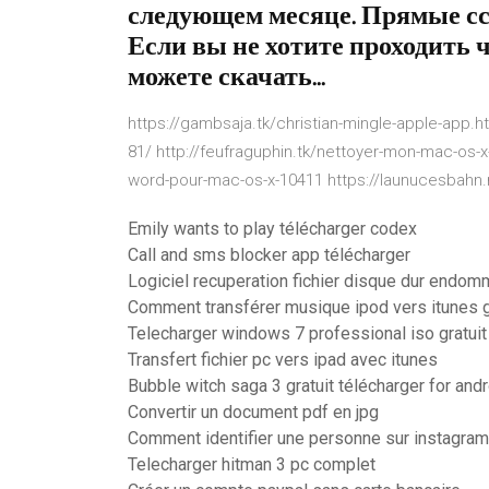
следующем месяце. Прямые ссы
Если вы не хотите проходить 
можете скачать...
https://gambsaja.tk/christian-mingle-apple-app.
81/ http://feufraguphin.tk/nettoyer-mon-mac-os-x
word-pour-mac-os-x-10411 https://launucesbahn.
Emily wants to play télécharger codex
Call and sms blocker app télécharger
Logiciel recuperation fichier disque dur endo
Comment transférer musique ipod vers itunes 
Telecharger windows 7 professional iso gratuit
Transfert fichier pc vers ipad avec itunes
Bubble witch saga 3 gratuit télécharger for and
Convertir un document pdf en jpg
Comment identifier une personne sur instagram
Telecharger hitman 3 pc complet