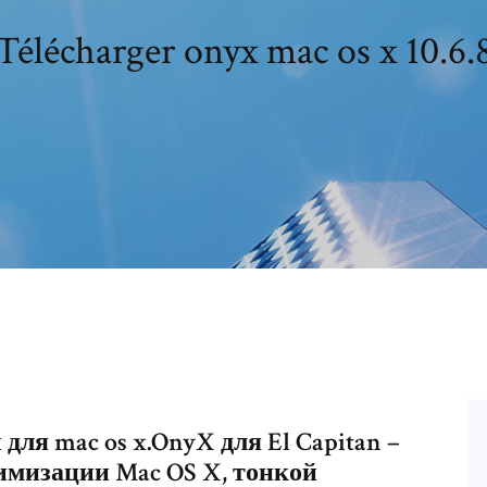
Télécharger onyx mac os x 10.6.
ля mac os x.OnyX для El Capitan –
имизации Mac OS X, тонкой