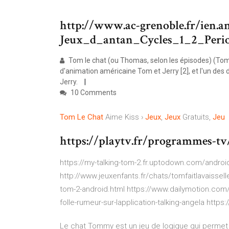
http://www.ac-grenoble.fr/ien.
Jeux_d_antan_Cycles_1_2_Peri
Tom le chat (ou Thomas, selon les épisodes) (Tom 
d'animation américaine Tom et Jerry [2], et l'un des 
Jerry.
10 Comments
Tom
Le
Chat
Aime Kiss ›
Jeux
,
Jeux
Gratuits,
Jeu
https://playtv.fr/programmes-tv
https://my-talking-tom-2.fr.uptodown.com/android
http://www.jeuxenfants.fr/chats/tomfaitlavaissel
tom-2-android.html https://www.dailymotion.com/
folle-rumeur-sur-lapplication-talking-angela https:
Le chat Tommy est un jeu de logique qui permet à