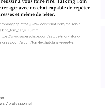
réussir à vous faire rire. Talking Tom
nteragir avec un chat capable de répéter
aresses et même de péter.
hat-tommy.php https://www.cdiscount.com/maison/r-
alking_tom_cat_v115.html
 https://www.supersoluce.com/astuce/mon-talking-
ongress.com/album/tom-le-chat-dans-le-jeu-tva
 pc
ws 7 professionnel