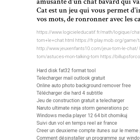
amusante d'un chat bavard qui va 
Cat est un jeu qui vous permet d'i
vos mots, de ronronner avec les c
https://www.logicieleducatif.fr/math/logique/c
tom+le+chat.html https://fr.play.mob.org/game/t
http://www.jeuxenfants10.com/jeux-tom-le-chat/
tom/astuces-mon-talking-tom https://billupsforc
Hard disk fat32 format tool
Telecharger mail outlook gratuit
Online auto photo background remover free
Télécharger die hard 4 subtitle
Jeu de construction gratuit a telecharger
Naruto ultimate ninja storm generations pc
Windows media player 12 64 bit chomikuj
Suivi dun vol en temps reel air france
Creer un deuxieme compte itunes sur le meme
Comment désinstaller un programme sur windo