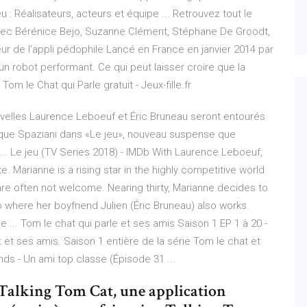
u : Réalisateurs, acteurs et équipe ... Retrouvez tout le
avec Bérénice Bejo, Suzanne Clément, Stéphane De Groodt,
eur de l'appli pédophile Lancé en France en janvier 2014 par
 un robot performant. Ce qui peut laisser croire que la
m le Chat qui Parle gratuit - Jeux-fille.fr
ouvelles Laurence Leboeuf et Éric Bruneau seront entourés
que Spaziani dans «Le jeu», nouveau suspense que
.. Le jeu (TV Series 2018) - IMDb With Laurence Leboeuf,
 Marianne is a rising star in the highly competitive world
re often not welcome. Nearing thirty, Marianne decides to
where her boyfriend Julien (Éric Bruneau) also works.
e ... Tom le chat qui parle et ses amis Saison 1 EP 1 à 20 -
 et ses amis. Saison 1 entière de la série Tom le chat et
nds - Un ami top classe (Épisode 31 ...
 Talking Tom Cat, une application