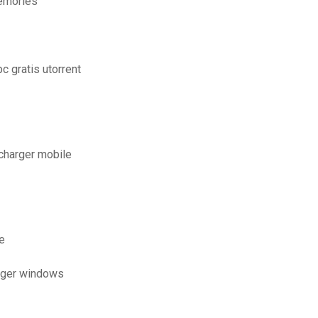
emories
 gratis utorrent
charger mobile
e
arger windows