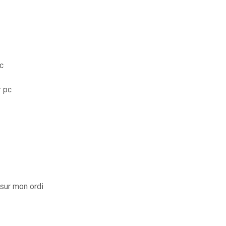
c
r pc
sur mon ordi