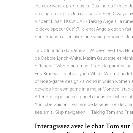
jeu aux niveaux progressifs. Casting du film Le Je
casting du film Le Jeu réalisé par Fred Cavayé 
Vincent Elbaz. HOAX CAT - Talking Angela, la rum
le développeur Outfit7, le chat Angela est en fait
conversation a lieu avec une vraie personne. Jeu To
La distribution du «Jeu» à TVA dévoilée | TVA N
de Debbie Lynch-White, Maxim Gaudette et Moni
diffusera TVA cet automne. Produite par Amalga .
Éric Bruneau, Debbie Lynch-White, Maxim Gaudette.
of video-game design - a world in which women a
develop her own game in a major Montreal studio 
After participating in a panel discussion where sh
YouTube Saison 1 entière de la série Tom le chat
ses amis. Skip navigation ... Talking Tom and Frie
Interagissez avec le chat Tom sur