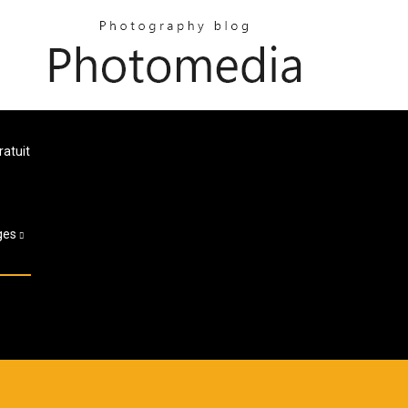
atuit
ges