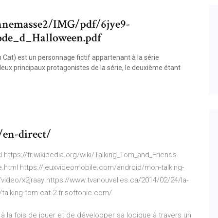
annemasse2/IMG/pdf/6jye9-
ode_d_Halloween.pdf
Cat) est un personnage fictif appartenant à la série
deux principaux protagonistes de la série, le deuxième étant
/en-direct/
 https://fr.wikipedia.org/wiki/Talking_Tom_and_Friends
le.html https://jeuxvideomobile.com/android/mon-talking-
video/x2jraay https://www.tvanouvelles.ca/2014/02/24/la-
//talking-tom-cat-2.fr.softonic.com/
 la fois de jouer et de développer sa logique à travers un