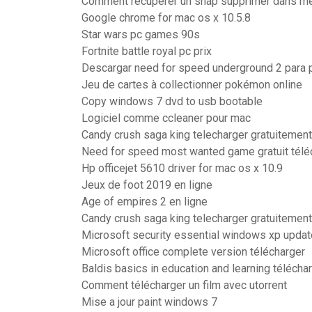
Comment recuperer un snap supprimer dans m
Google chrome for mac os x 10.5.8
Star wars pc games 90s
Fortnite battle royal pc prix
Descargar need for speed underground 2 para pc
Jeu de cartes à collectionner pokémon online
Copy windows 7 dvd to usb bootable
Logiciel comme ccleaner pour mac
Candy crush saga king telecharger gratuitement
Need for speed most wanted game gratuit télé
Hp officejet 5610 driver for mac os x 10.9
Jeux de foot 2019 en ligne
Age of empires 2 en ligne
Candy crush saga king telecharger gratuitement
Microsoft security essential windows xp updat
Microsoft office complete version télécharger
Baldis basics in education and learning téléch
Comment télécharger un film avec utorrent
Mise a jour paint windows 7