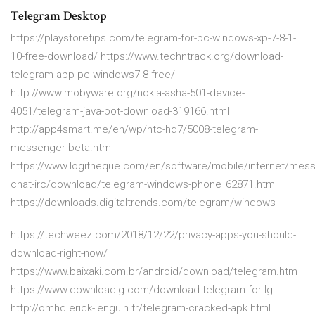
Telegram Desktop
https://playstoretips.com/telegram-for-pc-windows-xp-7-8-1-
10-free-download/ https://www.techntrack.org/download-
telegram-app-pc-windows7-8-free/
http://www.mobyware.org/nokia-asha-501-device-
4051/telegram-java-bot-download-319166.html
http://app4smart.me/en/wp/htc-hd7/5008-telegram-
messenger-beta.html
https://www.logitheque.com/en/software/mobile/internet/mes
chat-irc/download/telegram-windows-phone_62871.htm
https://downloads.digitaltrends.com/telegram/windows
https://techweez.com/2018/12/22/privacy-apps-you-should-
download-right-now/
https://www.baixaki.com.br/android/download/telegram.htm
https://www.downloadlg.com/download-telegram-for-lg
http://omhd.erick-lenguin.fr/telegram-cracked-apk.html