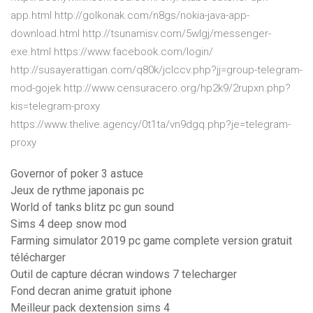
app.html http://golkonak.com/n8gs/nokia-java-app-
download.html http://tsunamisv.com/5wlgj/messenger-
exe.html https://www.facebook.com/login/
http://susayerattigan.com/q80k/jclccv.php?jj=group-telegram-
mod-gojek http://www.censuracero.org/hp2k9/2rupxn.php?
kis=telegram-proxy
https://www.thelive.agency/0t1ta/vn9dgq.php?je=telegram-
proxy
Governor of poker 3 astuce
Jeux de rythme japonais pc
World of tanks blitz pc gun sound
Sims 4 deep snow mod
Farming simulator 2019 pc game complete version gratuit
télécharger
Outil de capture décran windows 7 telecharger
Fond decran anime gratuit iphone
Meilleur pack dextension sims 4