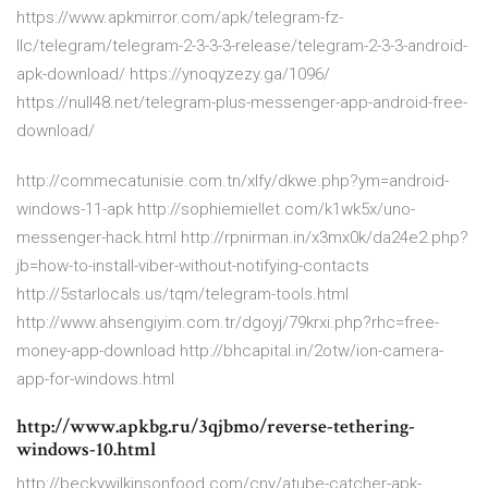
https://www.apkmirror.com/apk/telegram-fz-
llc/telegram/telegram-2-3-3-3-release/telegram-2-3-3-android-
apk-download/ https://ynoqyzezy.ga/1096/
https://null48.net/telegram-plus-messenger-app-android-free-
download/
http://commecatunisie.com.tn/xlfy/dkwe.php?ym=android-
windows-11-apk http://sophiemiellet.com/k1wk5x/uno-
messenger-hack.html http://rpnirman.in/x3mx0k/da24e2.php?
jb=how-to-install-viber-without-notifying-contacts
http://5starlocals.us/tqm/telegram-tools.html
http://www.ahsengiyim.com.tr/dgoyj/79krxi.php?rhc=free-
money-app-download http://bhcapital.in/2otw/ion-camera-
app-for-windows.html
http://www.apkbg.ru/3qjbmo/reverse-tethering-
windows-10.html
http://beckywilkinsonfood.com/cny/atube-catcher-apk-