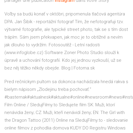
partager une publication
Instagram
dans votre Story
Voľby sa budú konať v októbri, pripomenula tlačová agentúra
DPA.
Jan Šibík - reportážní fotograf
Tím, že nefotografuji tzv.
výtvarné fotografie, ale typické street photo, tak se s tím dost
trápím. Sám jsem překvapen, jak moc je to obtížné a nevím
jak dlouho to vydržím.
Fotosoutěž - Letní radosti
(www.infoglobe.cz)
Software Zoner Photo Studio slouží k
úpravě a uchování fotografií. Kdo jej jednou vyzkouší, už se
bez něj těžko někdy obejde.
Blog | Fotoma.sk
Pred rečníckym pultom sa dokonca nachádzala hnedá rakva s
bielym nápisom „Zlodejinu treba pochovať.“
#basternak#aktualnesk#aktualne#online#newsroom#news#in
Film Online / SledujFilmy.to
Sledujete film SK: Muži, ktorí
nenávidia ženy; CZ: Muži, kteří nenávidí ženy; EN: The Girl with
the Dragon Tattoo (2011) Online na SledujFilmy.to - sledovanie
online filmov z pohodlia domova
KUDY DO Registru Windows