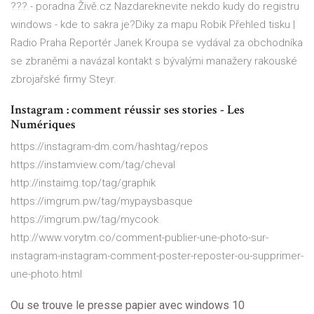
??? - poradna Živě.cz
Nazdareknevite nekdo kudy do registru
windows - kde to sakra je?Diky za mapu Robik
Přehled tisku |
Radio Praha
Reportér Janek Kroupa se vydával za obchodníka
se zbraněmi a navázal kontakt s bývalými manažery rakouské
zbrojařské firmy Steyr.
Instagram : comment réussir ses stories - Les
Numériques
https://instagram-dm.com/hashtag/repos
https://instamview.com/tag/cheval
http://instaimg.top/tag/graphik
https://imgrum.pw/tag/mypaysbasque
https://imgrum.pw/tag/mycook
http://www.vorytm.co/comment-publier-une-photo-sur-
instagram-instagram-comment-poster-reposter-ou-supprimer-
une-photo.html
Ou se trouve le presse papier avec windows 10