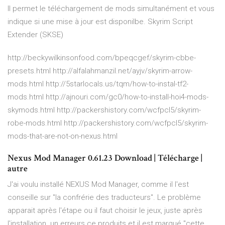
Il permet le téléchargement de mods simultanément et vous
indique si une mise à jour est disponilbe. Skyrim Script
Extender (SKSE)
http://beckywilkinsonfood.com/bpeqcgef/skyrim-cbbe-
presets.html http://alfalahmanzil.net/ayjv/skyrim-arrow-
mods.html http://5starlocals.us/tqm/how-to-instal-tf2-
mods.html http://ajnouri.com/gc0/how-to-install-hoi4-mods-
skymods.html http://packershistory.com/wcfpcl5/skyrim-
robe-mods.html http://packershistory.com/wcfpcl5/skyrim-
mods-that-are-not-on-nexus.html
Nexus Mod Manager 0.61.23 Download | Télécharge |
autre
J'ai voulu installé NEXUS Mod Manager, comme il l'est
conseille sur "la confrérie des traducteurs". Le problème
apparait après l'étape ou il faut choisir le jeux, juste après
l'installation. un erreurs ce produits et il est marqué "cette