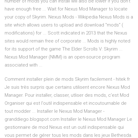
number of mods you can install will also be lower if you don't
have enough free ... Wait for Nexus Mod Manager to locate
your copy of Skyrim. Nexus Mods - Wikipedia Nexus Mods is a
site which allows users to upload and download "mods" (
modifications) for ... Scott indicated in 2013 that the Nexus
sites would remain free of corporate ... Mods is highly noted
for its support of the game The Elder Scrolls V: Skyrim ...
Nexus Mod Manager (NMM) is an open-source program
associated with ...
Comment installer plein de mods Skyrim facilement - hitek.fr
Je suis très surpris que certains utilisent encore Nexus Mod
Manager. Pour installer, classer, utliser des mods, c'est Mod
Organiser qui est l'outil indispensable et incoutournable de
tout modder ... Installer le Nexus Mod Manager -
granddiego.blogspot.com Installer le Nexus Mod Manager Le
gestionnaire de mod Nexus est un outil indispensable qui
vous permet de gérer tous les mods dans les jeux Bethesda.