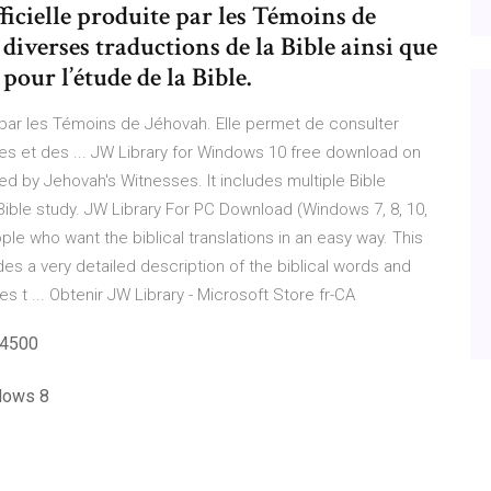
ficielle produite par les Témoins de
diverses traductions de la Bible ainsi que
pour l’étude de la Bible.
e par les Témoins de Jéhovah. Elle permet de consulter
vres et des ... JW Library for Windows 10 free download on
ed by Jehovah's Witnesses. It includes multiple Bible
Bible study. JW Library For PC Download (Windows 7, 8, 10,
eople who want the biblical translations in an easy way. This
s a very detailed description of the biblical words and
des t ... Obtenir JW Library - Microsoft Store fr-CA
 4500
ndows 8