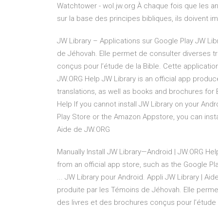
Watchtower - wol.jw.org À chaque fois que les an
sur la base des principes bibliques, ils doivent imi
JW Library – Applications sur Google Play JW Libr
de Jéhovah. Elle permet de consulter diverses tr
conçus pour l’étude de la Bible. Cette applicatio
JW.ORG Help JW Library is an official app produce
translations, as well as books and brochures for 
Help If you cannot install JW Library on your And
Play Store or the Amazon Appstore, you can install
Aide de JW.ORG
Manually Install JW Library—Android | JW.ORG Help
from an official app store, such as the Google Pl
... JW Library pour Android. Appli JW Library | Ai
produite par les Témoins de Jéhovah. Elle permet
des livres et des brochures conçus pour l’étude 