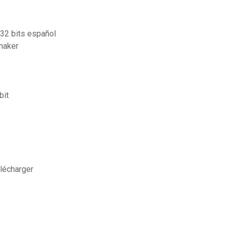
 32 bits español
maker
bit
élécharger