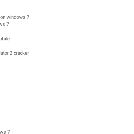
sion windows 7
ows 7
obile
ator 2 cracker
ows 7