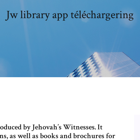
Jw library app téléchargering
oduced by Jehovah’s Witnesses. It
ns, as well as books and brochures for