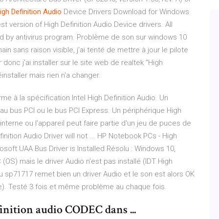
igh
Definition
Audio
Device Drivers Download for Windows
st version of High Definition Audio Device drivers. All
ed by antivirus program. Problème de son sur windows 10
n sans raison visible, j'ai tenté de mettre à jour le pilote
ur donc j'ai installer sur le site web de realtek "High
éinstaller mais rien n'a changer.
e à la spécification Intel High Definition Audio. Un
au bus PCI ou le bus PCI Express. Un périphérique High
interne ou l'appareil peut faire partie d'un jeu de puces de
ition Audio Driver will not ... HP Notebook PCs - High
icrosoft UAA Bus Driver is Installed Résolu : Windows 10,
C (OS) mais le driver Audio n'est pas installé (IDT High
u sp71717 remet bien un driver Audio et le son est alors OK
e). Testé 3 fois et même problème au chaque fois.
inition audio CODEC dans ...