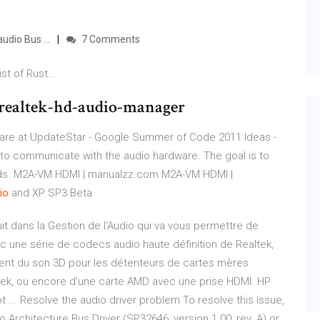
udio Bus ...
7 Comments
ist of Rust…
realtek-hd-audio-manager
are at UpdateStar -
Google Summer of Code 2011 Ideas -
 to communicate with the audio hardware. The goal is to
ds.
M2A-VM HDMI | manualzz.com
M2A-VM HDMI |
io
and XP SP3 Beta
uit dans la Gestion de l'Audio qui va vous permettre de
ec une série de codecs audio haute définition de Realtek,
ment du son 3D pour les détenteurs de cartes mères
ltek, ou encore d’une carte AMD avec une prise HDMI. HP
ot ... Resolve the audio driver problem To resolve this issue,
o Architecture Bus Driver (SP32646, version 1.00, rev. A) or