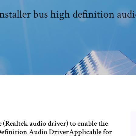
nstaller bus high definition aud
 (Realtek audio driver) to enable the
Definition Audio DriverApplicable for