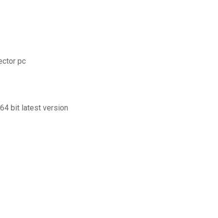
ector pc
64 bit latest version