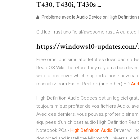
T430, T430i, T430s ...
Problème avec le Audio Device on High Definition a
GitHub - rust-unofficial/awesome-rust: A curated l
https://windows10-updates.com/
Free omsi bus simulator letöltés download softw
ReactOS Wiki
Therefore they rely on a bus driver
write a bus driver which supports those new car
manualzz.com
Fix for Realtek (and other) HD
Aud
High Definition Audio Codecs est un logiciel grat
toujours mieux profiter de vos fichiers Audio. av
Avec ces derniers, vous pouvez profiter pleine
équipées d’un chipset audio High Definition Rea
Notebook PCs -
High
Definition
Audio
Driver will n
download and install the Microsoft Universal Audi