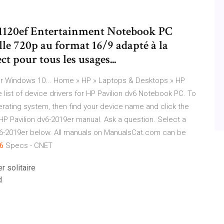
-1120ef Entertainment Notebook PC
lle 720p au format 16/9 adapté à la
t pour tous les usages...
r Windows 10... Home » HP » Laptops & Desktops » HP
 list of device drivers for HP Pavilion dv6 Notebook PC. To
erating system, then find your device name and click the
HP Pavilion dv6-2019er manual. Ask a question. Select a
v6-2019er below. All manuals on ManualsCat.com can be
6
Specs - CNET
r solitaire
d