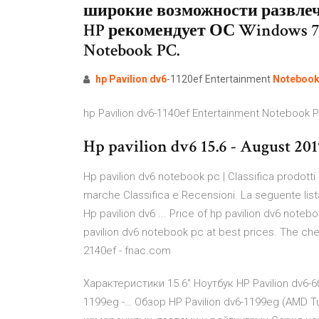
широкие возможности развлеч
HP рекомендует ОС Windows 7. 
Notebook PC.
hp
Pavilion
dv6
-1120ef Entertainment
Noteboo
hp Pavilion dv6-1140ef Entertainment Notebook PC :
Hp pavilion dv6 15.6 - August 20
Hp pavilion dv6 notebook pc | Classifica prodotti 
marche Classifica e Recensioni. La seguente list
Hp pavilion dv6 ... Price of hp pavilion dv6 noteb
pavilion dv6 notebook pc at best prices. The chea
2140ef - fnac.com
Характеристики 15.6" Ноутбук HP Pavilion dv6-
1199eg -… Обзор HP Pavilion dv6-1199eg (AMD Tu