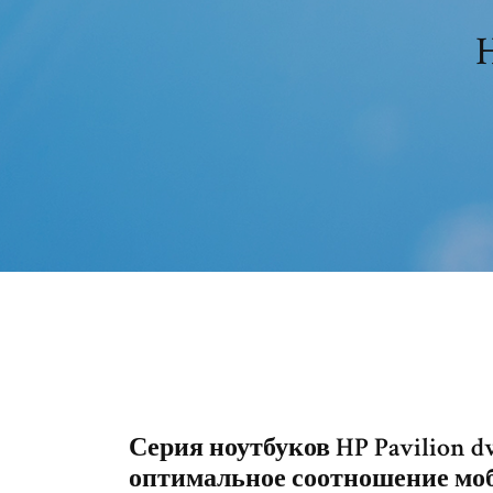
H
Серия ноутбуков HP Pavilion d
оптимальное соотношение моби