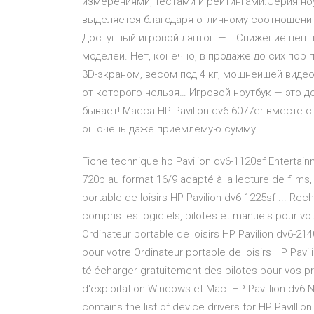
измерениями, тестами и рейтингами.Серия но
выделяется благодаря отличному соотношени
Доступный игровой лэптоп —… Снижение цен н
моделей. Нет, конечно, в продаже до сих пор 
3D-экраном, весом под 4 кг, мощнейшей видео
от которого нельзя… Игровой ноутбук — это до
бывает! Масса HP Pavilion dv6-6077er вместе 
он очень даже приемлемую сумму...
Fiche technique hp Pavilion dv6-1120ef Entertai
720p au format 16/9 adapté à la lecture de films
portable de loisirs HP Pavilion dv6-1225sf ... R
compris les logiciels, pilotes et manuels pour vot
Ordinateur portable de loisirs HP Pavilion dv6-2140
pour votre Ordinateur portable de loisirs HP Pavil
télécharger gratuitement des pilotes pour vos p
d'exploitation Windows et Mac. HP Pavillion dv6
contains the list of device drivers for HP Pavilli