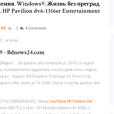
ения. Windows®. Жизнь без преград.
HP Pavilion dv6-1316er Entertainment
k
PC
: la ...
4 Comments
 la fiche ...
19 - Bdnews24.com
(Migliori ... Hp pavilion dv6 notebook pc 2019 Le migliori
a, costantemente aggiornata, mostra quali sono i migliori
ook pc - August 2019 Explore 10 listings for Price of hp
pest offer starts at Tk 5,000. Check it out! hp pavilion dv6
6077er (LM602EA)(HD). Обзор
ноутбука
HP
Pavilion
dv
6
-
rion RM-75 2.2 GHz / ATI Mobility Radeon HD 4530) с