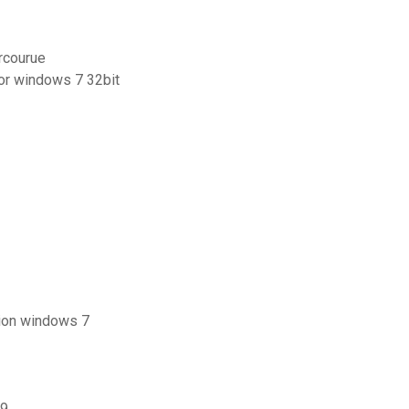
arcourue
for windows 7 32bit
sion windows 7
19