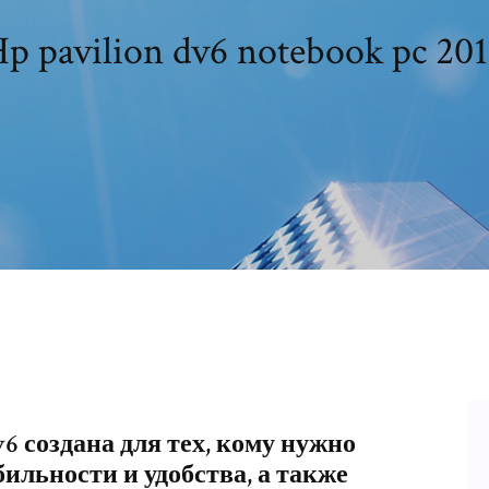
p pavilion dv6 notebook pc 20
v6 создана для тех, кому нужно
льности и удобства, а также