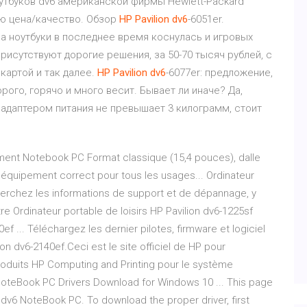
утбуков dv6 американской фирмы Hewlett-Packard
ю цена/качество. Обзор
HP
Pavilion
dv
6
-6051er.
а ноутбуки в последнее время коснулась и игровых
присутствуют дорогие решения, за 50-70 тысяч рублей, с
картой и так далее.
HP
Pavilion
dv
6
-6077er: предложение,
рого, горячо и много весит. Бывает ли иначе? Да,
с адаптером питания не превышает 3 килограмм, стоит
nment Notebook PC Format classique (15,4 pouces), dalle
, équipement correct pour tous les usages... Ordinateur
echerchez les informations de support et de dépannage, y
re Ordinateur portable de loisirs HP Pavilion dv6-1225sf
ef ... Téléchargez les dernier pilotes, firmware et logiciel
ion dv6-2140ef.Ceci est le site officiel de HP pour
roduits HP Computing and Printing pour le système
 NoteBook PC Drivers Download for Windows 10 ... This page
on dv6 NoteBook PC. To download the proper driver, first