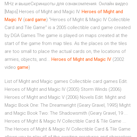
MHz и вышеСкриншоты для ознакомления. Онлайн видео
[Maps] Heroes of Might and Magic IV.
Heroes
of
Might
and
Magic
IV
(
card
game
) "Heroes of Might & Magic IV Collectible
Card and Tile Game" is a 2005 collectible card game created
by DGA Games.The game is played on maps created at the
start of the game from map tiles. As the places on the tiles
are too small to place the actual cards on, the locations of
armies, objects, and...
Heroes
of
Might
and
Magic
IV
(2002
video
game
)
List of Might and Magic games Collectible card games Edit.
Heroes of Might and Magic IV (2005) Storm Winds (2006)
Heroes of Might and Magic V (2006) Novels Edit. Might and
Magic Book One: The Dreamwright (Geary Gravel, 1995) Might
and Magic Book Two: The Shadowsmith (Geary Gravel, 19 ...
Heroes of Might & Magic IV Collectible Card & Tile Game ...
The Heroes of Might & Magic IV Collectible Card & Tile Game