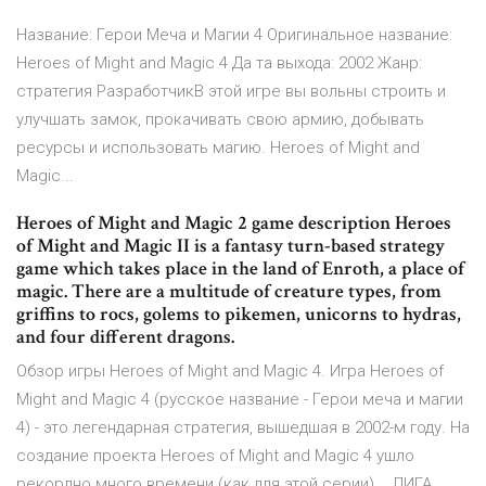
Название: Герои Меча и Магии 4 Оригинальное название:
Heroes of Might and Magic 4 Да та выхода: 2002 Жанр:
стратегия РазработчикВ этой игре вы вольны строить и
улучшать замок, прокачивать свою армию, добывать
ресурсы и использовать магию. Heroes of Might and
Magic...
Heroes of Might and Magic 2 game description Heroes
of Might and Magic II is a fantasy turn-based strategy
game which takes place in the land of Enroth, a place of
magic. There are a multitude of creature types, from
griffins to rocs, golems to pikemen, unicorns to hydras,
and four different dragons.
Обзор игры Heroes of Might and Magic 4. Игра Heroes of
Might and Magic 4 (русское название - Герои меча и магии
4) - это легендарная стратегия, вышедшая в 2002-м году. На
создание проекта Heroes of Might and Magic 4 ушло
рекордно много времени (как для этой серии)... ЛИГА