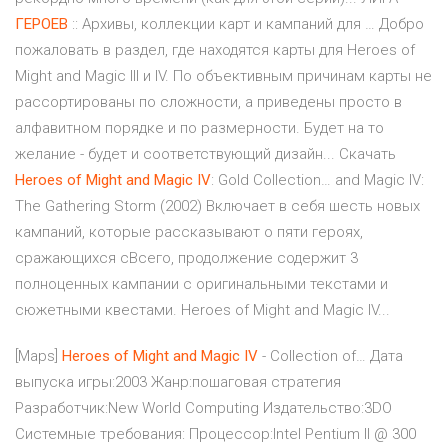
ГЕРОЕВ
:: Архивы, коллекции карт и кампаний для … Добро
пожаловать в раздел, где находятся карты для Heroes of
Might and Magic III и IV. По объективным причинам карты не
рассортированы по сложности, а приведены просто в
алфавитном порядке и по размерности. Будет на то
желание - будет и соответствующий дизайн... Скачать
Heroes
of
Might
and
Magic
IV
: Gold Collection… and Magic IV:
The Gathering Storm (2002) Включает в себя шесть новых
кампаний, которые рассказывают о пяти героях,
cражающихся сВсего, продолжение содержит 3
полноценных кампании с оригинальными текстами и
сюжетными квестами. Heroes of Might and Magic IV...
[Maps]
Heroes
of
Might
and
Magic
IV
- Collection of… Дата
выпуска игры:2003 Жанр:пошаговая стратегия
Разработчик:New World Computing Издательство:3DO
Системные требования: Процессор:Intel Pentium II @ 300