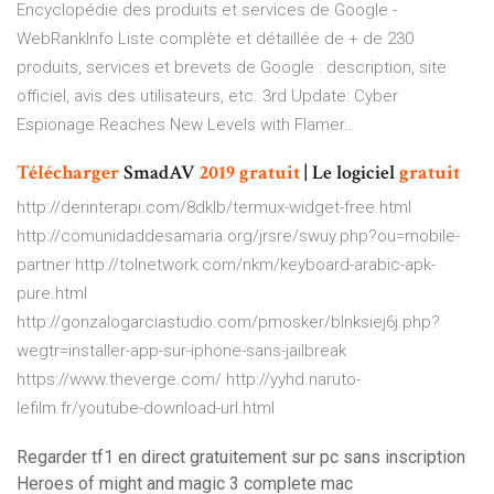
Encyclopédie des produits et services de Google -
WebRankInfo
Liste complète et détaillée de + de 230
produits, services et brevets de Google : description, site
officiel, avis des utilisateurs, etc.
3rd Update: Cyber
Espionage Reaches New Levels with Flamer…
Télécharger
SmadAV
2019
gratuit
| Le logiciel
gratuit
http://derinterapi.com/8dklb/termux-widget-free.html
http://comunidaddesamaria.org/jrsre/swuy.php?ou=mobile-
partner http://tolnetwork.com/nkm/keyboard-arabic-apk-
pure.html
http://gonzalogarciastudio.com/pmosker/blnksiej6j.php?
wegtr=installer-app-sur-iphone-sans-jailbreak
https://www.theverge.com/ http://yyhd.naruto-
lefilm.fr/youtube-download-url.html
Regarder tf1 en direct gratuitement sur pc sans inscription
Heroes of might and magic 3 complete mac