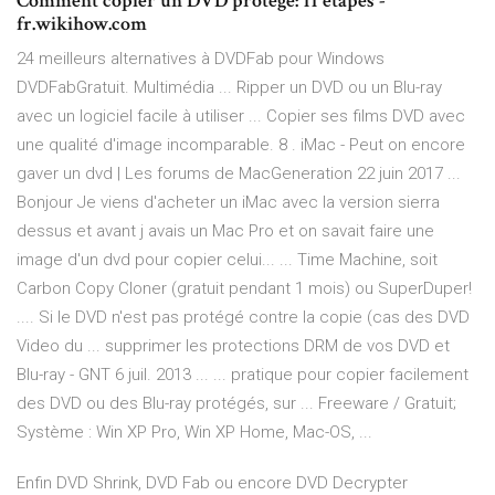
Comment copier un DVD protégé: 11 étapes -
fr.wikihow.com
24 meilleurs alternatives à DVDFab pour Windows
DVDFabGratuit. Multimédia ... Ripper un DVD ou un Blu-ray
avec un logiciel facile à utiliser ... Copier ses films DVD avec
une qualité d'image incomparable. 8 . iMac - Peut on encore
gaver un dvd | Les forums de MacGeneration 22 juin 2017 ...
Bonjour Je viens d'acheter un iMac avec la version sierra
dessus et avant j avais un Mac Pro et on savait faire une
image d'un dvd pour copier celui... ... Time Machine, soit
Carbon Copy Cloner (gratuit pendant 1 mois) ou SuperDuper!
.... Si le DVD n'est pas protégé contre la copie (cas des DVD
Video du ... supprimer les protections DRM de vos DVD et
Blu-ray - GNT 6 juil. 2013 ... ... pratique pour copier facilement
des DVD ou des Blu-ray protégés, sur ... Freeware / Gratuit;
Système : Win XP Pro, Win XP Home, Mac-OS, ...
Enfin DVD Shrink, DVD Fab ou encore DVD Decrypter