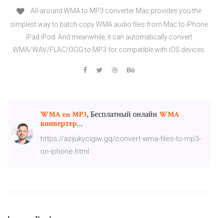
All-around WMA to MP3 converter Mac provides you the
simplest way to batch copy WMA audio files from Mac to iPhone
iPad iPod. And meanwhile, it can automatically convert
WMA/WAV/FLAC/OGG to MP3 for compatible with iOS devices.
WMA
en
MP
3
, Бесплатный онлайн
WMA
конвертер
...
https://azijukycigiw.gq/convert-wma-files-to-mp3-
on-iphone.html