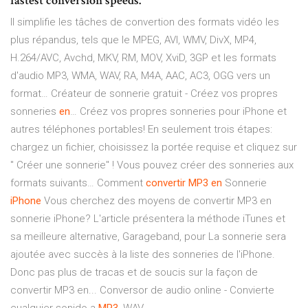
fastest conversion speeds.
Il simplifie les tâches de convertion des formats vidéo les
plus répandus, tels que le MPEG, AVI, WMV, DivX, MP4,
H.264/AVC, Avchd, MKV, RM, MOV, XviD, 3GP et les formats
d'audio MP3, WMA, WAV, RA, M4A, AAC, AC3, OGG vers un
format…
Créateur de sonnerie gratuit - Créez vos propres
sonneries
en
…
Créez vos propres sonneries pour iPhone et
autres téléphones portables! En seulement trois étapes:
chargez un fichier, choisissez la portée requise et cliquez sur
" Créer une sonnerie" ! Vous pouvez créer des sonneries aux
formats suivants… Comment
convertir
MP3
en
Sonnerie
iPhone
Vous cherchez des moyens de convertir MP3 en
sonnerie iPhone? L'article présentera la méthode iTunes et
sa meilleure alternative, Garageband, pour La sonnerie sera
ajoutée avec succès à la liste des sonneries de l'iPhone.
Donc pas plus de tracas et de soucis sur la façon de
convertir MP3 en... Conversor de audio online - Convierte