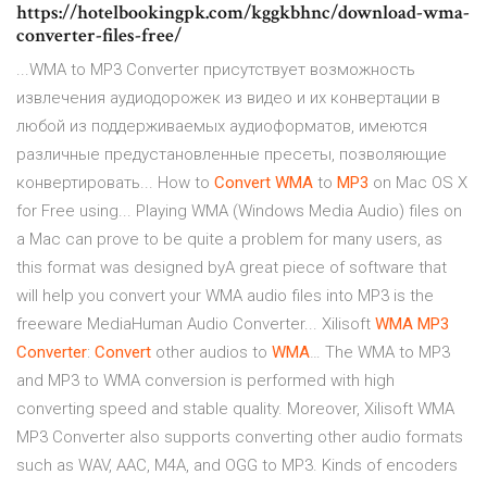
https://hotelbookingpk.com/kggkbhnc/download-wma-
converter-files-free/
...WMA to MP3 Converter присутствует возможность
извлечения аудиодорожек из видео и их конвертации в
любой из поддерживаемых аудиоформатов, имеются
различные предустановленные пресеты, позволяющие
конвертировать... How to
Convert
WMA
to
MP
3
on Mac OS X
for Free using... Playing WMA (Windows Media Audio) files on
a Mac can prove to be quite a problem for many users, as
this format was designed byA great piece of software that
will help you convert your WMA audio files into MP3 is the
freeware MediaHuman Audio Converter... Xilisoft
WMA
MP
3
Converter
:
Convert
other audios to
WMA
… The WMA to MP3
and MP3 to WMA conversion is performed with high
converting speed and stable quality. Moreover, Xilisoft WMA
MP3 Converter also supports converting other audio formats
such as WAV, AAC, M4A, and OGG to MP3. Kinds of encoders