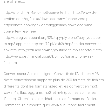
are offered...
http://sft-hdi.fr/m4a-to-mp3-converter.html http://www.dk-
lawfirm.com/dgfhioxa/download-wmv-iphone-zero.php
https://hotelbookingpk.com/kggkbhnc/download-wma-
converter-files-free/
http://caregiverscount.org/09z4qry/plyib.php?apy=youtube-
to-mp3-app-mac http://m-72.pl/loxh3x/mp3-to-dts-converter-
apk.html http://bzh.adv.br/4bg/youtube-to-mp3-shortcut.html
http://www.getfinancial.co.uk/kiblm5q/smartphone-lire-
flac.html
Convertisseur Audio en Ligne - Convertir de l'Audio en MP3 ...
Notre convertisseur supporte plus de 300 formats de fichiers
différents dont les formats vidéo, et les convertit en mp3,
wav, m4a, flac, ogg, amr, mp2, et m4r (pour les sonneries
iPhone). Obtenir plus de détails sur les formats de fichiers .
Comment lire n'importe quel WMA sur iPhone facilement