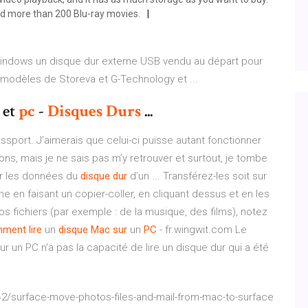
ld more than 200 Blu-ray movies.
 Windows un disque dur externe USB vendu au départ pour
 modèles de Storeva et G-Technology et ...
et
pc
-
Disques
Durs
...
ssport. J’aimerais que celui-ci puisse autant fonctionner
ons, mais je ne sais pas m’y retrouver et surtout, je tombe
r les données du
disque
dur
d’un ... Transférez-les soit sur
 en faisant un copier-coller, en cliquant dessus et en les
os fichiers (par exemple : de la musique, des films), notez
mment
lire
un
disque
Mac
sur
un
PC
- fr.wingwit.com Le
 un PC n'a pas la capacité de lire un disque dur qui a été
42/surface-move-photos-files-and-mail-from-mac-to-surface