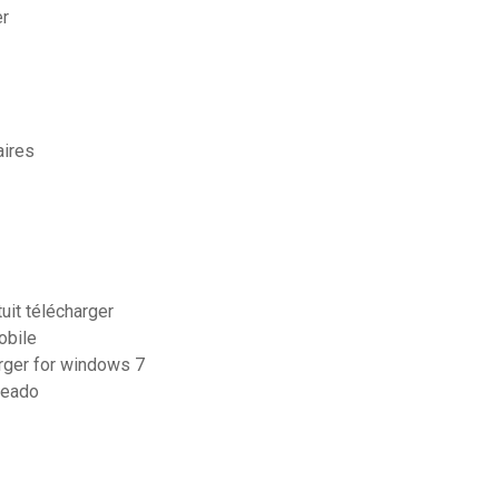
er
aires
uit télécharger
obile
arger for windows 7
keado