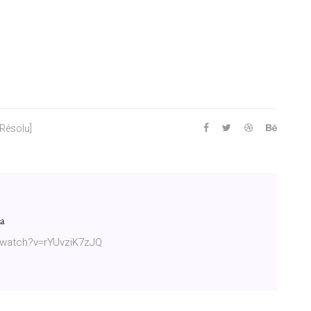
[Résolu]
a
/watch?v=rYUvziK7zJQ