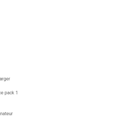
arger
ce pack 1
inateur