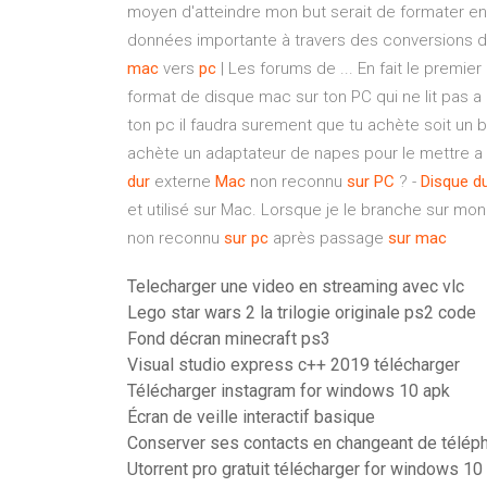
moyen d'atteindre mon but serait de formater en 
données importante à travers des conversions de 
mac
vers
pc
| Les forums de ... En fait le premier
format de disque mac sur ton PC qui ne lit pas a 
ton pc il faudra surement que tu achète soit un b
achète un adaptateur de napes pour le mettre a l'
dur
externe
Mac
non reconnu
sur
PC
? -
Disque
d
et utilisé sur Mac. Lorsque je le branche sur mon P
non reconnu
sur
pc
après passage
sur
mac
Telecharger une video en streaming avec vlc
Lego star wars 2 la trilogie originale ps2 code
Fond décran minecraft ps3
Visual studio express c++ 2019 télécharger
Télécharger instagram for windows 10 apk
Écran de veille interactif basique
Conserver ses contacts en changeant de télép
Utorrent pro gratuit télécharger for windows 10 