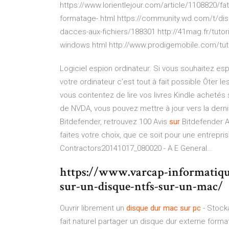
https://www.lorientlejour.com/article/1108820/fat
formatage-.html https://community.wd.com/t/dis
dacces-aux-fichiers/188301 http://41mag.fr/tuto
windows.html http://www.prodigemobile.com/tuto
Logiciel espion ordinateur. Si vous souhaitez es
votre ordinateur c’est tout à fait possible
Ôter le
vous contentez de lire vos livres Kindle achetés 
de NVDA, vous pouvez mettre à jour vers la derni
Bitdefender, retrouvez 100 Avis
sur
Bitdefender An
faites votre choix, que ce soit pour une entrepr
Contractors20141017_080020 - A E General…
https://www.varcap-informatique
sur-un-disque-ntfs-sur-un-mac/
Ouvrir librement un
disque
dur
mac
sur
pc
- Stocka
fait naturel partager un disque dur externe format