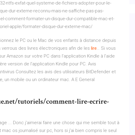
32-ntfs-exfat-quel-systeme-de-fichiers-adopter-pour-le-
que-dur-externe-reconnu-mais-ne-saffiche-pas-pas-
riel-comment-formater-un-disque-dur-compatible-mac-et-
riel-apple/formater-disque-dur-externe-mac/
pionnez le PC ou le Mac de vos enfants à distance depuis
s verrous des livres électroniques afin de les
lire
…
Si vous
sur Amazon sur votre PC dans l’application Kindle à l’aide
ère version de l’application Kindle pour PC.
Avis
tivirus
Consultez les avis des utilisateurs BitDefender et
ise, un mobile ou un ordinateur mac.
A E General
.net/tutoriels/comment-lire-ecrire-
ge ... Donc j'aimerai faire une chose qui me semble tout à
 mac os journalisé sur pc, hors si j'ai bien compris le seul