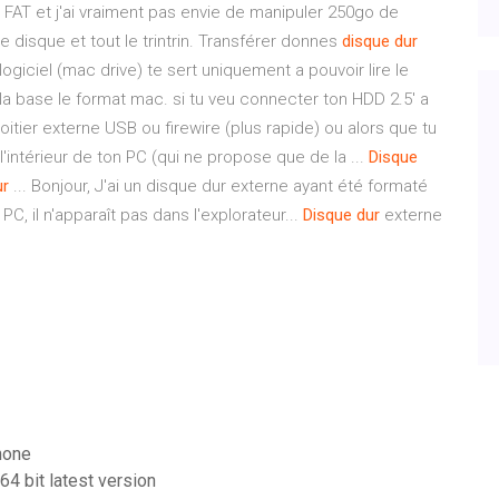
FAT et j'ai vraiment pas envie de manipuler 250go de
disque et tout le trintrin. Transférer donnes
disque
dur
 logiciel (mac drive) te sert uniquement a pouvoir lire le
la base le format mac. si tu veu connecter ton HDD 2.5' a
oitier externe USB ou firewire (plus rapide) ou alors que tu
intérieur de ton PC (qui ne propose que de la ...
Disque
ur
... Bonjour, J'ai un disque dur externe ayant été formaté
C, il n'apparaît pas dans l'explorateur...
Disque
dur
externe
hone
64 bit latest version