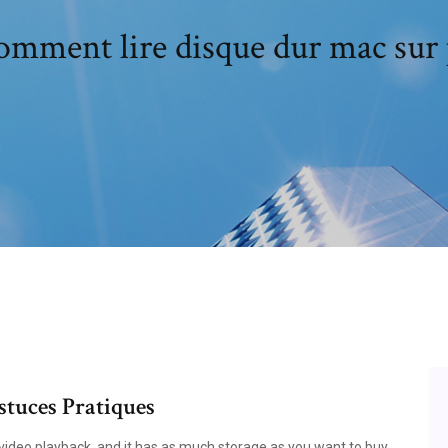
mment lire disque dur mac sur
stuces Pratiques
 video playback, and it has as much storage as you want to buy.