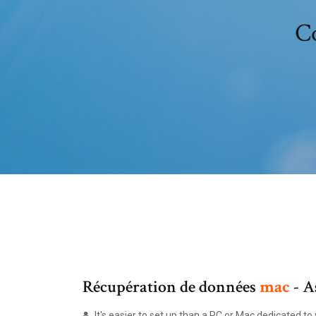
Co
Récupération de données
mac
- A
It's easier to set up than a PC or Mac dedicated to