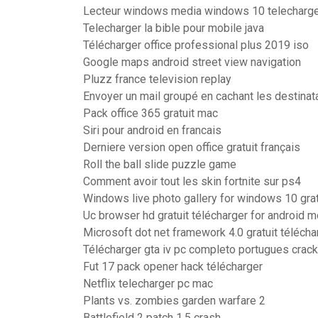
Lecteur windows media windows 10 telecharg
Telecharger la bible pour mobile java
Télécharger office professional plus 2019 iso
Google maps android street view navigation
Pluzz france television replay
Envoyer un mail groupé en cachant les destinat
Pack office 365 gratuit mac
Siri pour android en francais
Derniere version open office gratuit français
Roll the ball slide puzzle game
Comment avoir tout les skin fortnite sur ps4
Windows live photo gallery for windows 10 grat
Uc browser hd gratuit télécharger for android m
Microsoft dot net framework 4.0 gratuit téléch
Télécharger gta iv pc completo portugues crac
Fut 17 pack opener hack télécharger
Netflix telecharger pc mac
Plants vs. zombies garden warfare 2
Battlefield 2 patch 1.5 crash