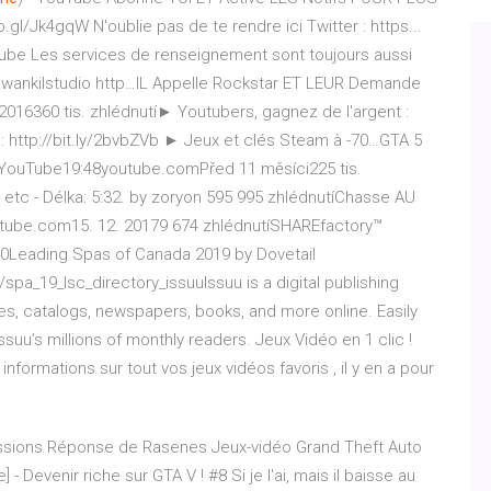
o.gl/Jk4gqW N'oublie pas de te rendre ici Twitter : https...
Tube
Les services de renseignement sont toujours aussi
.f…wankilstudio http…IL Appelle Rockstar ET LEUR Demande
2016360 tis. zhlédnutí► Youtubers, gagnez de l'argent :
 : http://bit.ly/2bvbZVb ► Jeux et clés Steam à -70…GTA 5
 YouTube19:48youtube.comPřed 11 měsíci225 tis.
etc - Délka: 5:32. by zoryon 595 995 zhlédnutíChasse AU
utube.com15. 12. 20179 674 zhlédnutíSHAREfactory™
00Leading Spas of Canada 2019 by Dovetail
a_19_lsc_directory_issuuIssuu is a digital publishing
es, catalogs, newspapers, books, and more online. Easily
Issuu’s millions of monthly readers.
Jeux Vidéo en 1 clic !
informations sur tout vos jeux vidéos favoris , il y en a pour
scussions Réponse de Rasenes Jeux-vidéo Grand Theft Auto
- Devenir riche sur GTA V ! #8 Si je l'ai, mais il baisse au