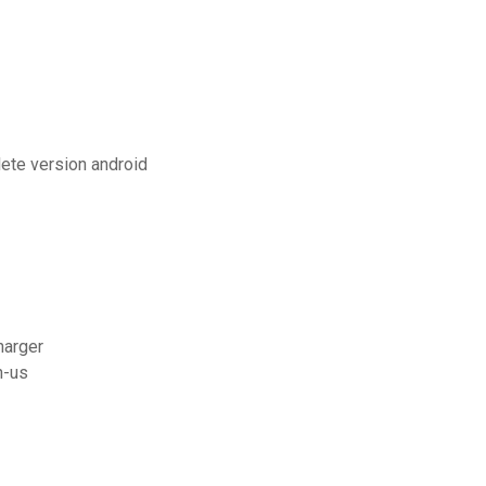
lete version android
harger
n-us