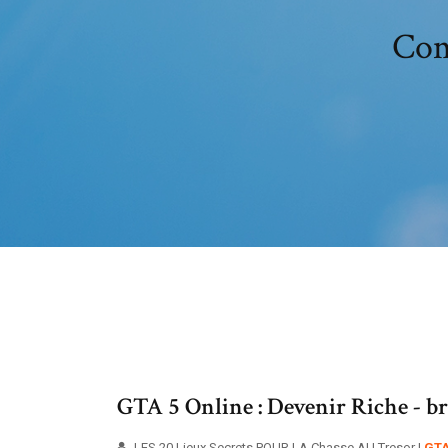
Com
GTA 5 Online : Devenir Riche - 
LES 20 Lieux Secrets POUR LA Chasse AU Tresor !
GT