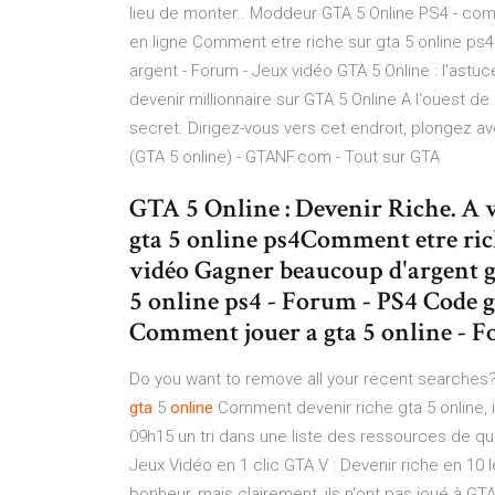
lieu de monter.. Moddeur GTA 5 Online PS4 - co
en ligne Comment etre riche sur gta 5 online ps4
argent - Forum - Jeux vidéo GTA 5 Online : l'astuc
devenir millionnaire sur GTA 5 Online A l'ouest de
secret. Dirigez-vous vers cet endroit, plongez 
(GTA 5 online) - GTANF.com - Tout sur GTA
GTA 5 Online : Devenir Riche. A 
gta 5 online ps4Comment etre rich
vidéo Gagner beaucoup d'argent gt
5 online ps4 - Forum - PS4 Code g
Comment jouer a gta 5 online - 
Do you want to remove all your recent searches?
gta
5
online
Comment devenir riche gta 5 online, 
09h15 un tri dans une liste des ressources de qu
Jeux Vidéo en 1 clic GTA V : Devenir riche en 10 le
bonheur, mais clairement, ils n'ont pas joué à GTA