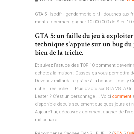
GTA 5 - lspdfr - gendarmerie e.r.I - douanes aux 
montre comment gagner 10.000.000 de $ en 10 mi
GTA 5: un faille du jeu à exploiter
technique s'appuie sur un bug du je
bien de la triche.
Et suivez l'astuce des TOP 10 comment devenir r
achetez-là maison : Casses ça vous permettra de 
Devenez milliardaire grâce à la bourse ! | melty G
riche. Très riche. ... Plus d'actu sur GTA VGTA 
Lester ? C'est un personnage ... Voici
comment
a
disponible depuis seulement quelques jours et n
Aujourd'hui, découvrez comment gagner de l'argent
millionnaire ...
Récompense Cachée DANS LE JEU ? (
GTA
5
Onl