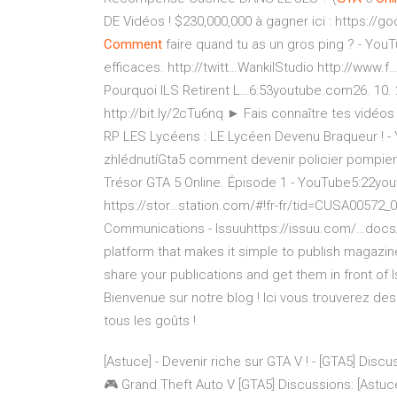
DE Vidéos ! $230,000,000 à gagner ici : https://go
Comment
faire quand tu as un gros ping ? - You
efficaces. http://twitt…WankilStudio http://www
Pourquoi ILS Retirent L…6:53youtube.com26. 10. 
http://bit.ly/2cTu6nq ► Fais connaître tes vidéos
RP LES Lycéens : LE Lycéen Devenu Braqueur ! -
zhlédnutíGta5 comment devenir policier pompier 
Trésor GTA 5 Online. Épisode 1 - YouTube5:22yo
https://stor…station.com/#!fr-fr/tid=CUSA00572_
Communications - Issuuhttps://issuu.com/…docs/sp
platform that makes it simple to publish magazin
share your publications and get them in front of 
Bienvenue sur notre blog ! Ici vous trouverez des 
tous les goûts !
[Astuce] - Devenir riche sur GTA V ! - [GTA5] Di
🎮 Grand Theft Auto V [GTA5] Discussions: [Astuce] 