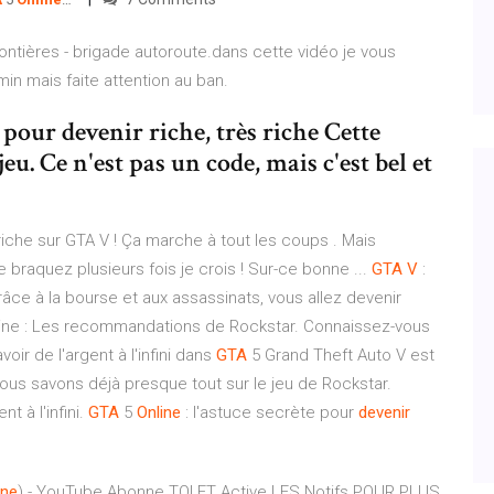
frontières - brigade autoroute.dans cette vidéo je vous
n mais faite attention au ban.
 pour devenir riche, très riche Cette
u. Ce n'est pas un code, mais c'est bel et
iche sur GTA V ! Ça marche à tout les coups . Mais
braquez plusieurs fois je crois ! Sur-ce bonne ...
GTA
V
:
râce à la bourse et aux assassinats, vous allez devenir
Online : Les recommandations de Rockstar. Connaissez-vous
voir de l'argent à l'infini dans
GTA
5 Grand Theft Auto V est
ous savons déjà presque tout sur le jeu de Rockstar.
 à l'infini.
GTA
5
Online
: l'astuce secrète pour
devenir
ine
) - YouTube
Abonne TOI ET Active LES Notifs POUR PLUS