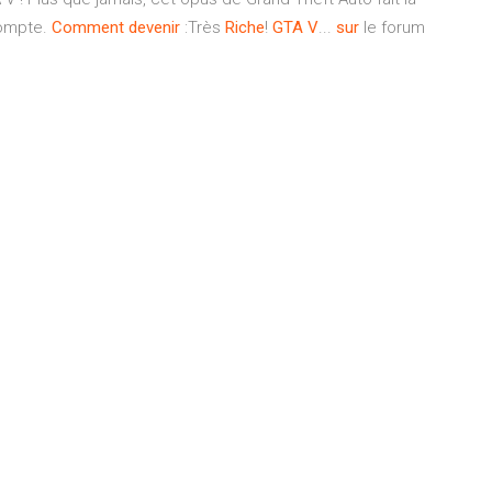
compte.
Comment
devenir
:Très
Riche
!
GTA
V
...
sur
le forum