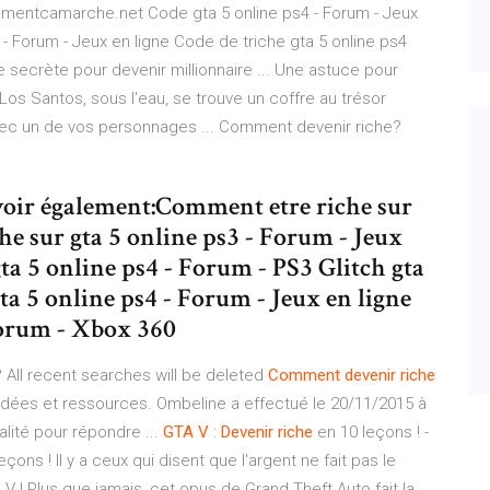
mmentcamarche.net Code gta 5 online ps4 - Forum - Jeux
 - Forum - Jeux en ligne Code de triche gta 5 online ps4
e secrète pour devenir millionnaire ... Une astuce pour
 Los Santos, sous l'eau, se trouve un coffre au trésor
avec un de vos personnages ... Comment devenir riche?
voir également:Comment etre riche sur
e sur gta 5 online ps3 - Forum - Jeux
a 5 online ps4 - Forum - PS3 Glitch gta
ta 5 online ps4 - Forum - Jeux en ligne
Forum - Xbox 360
 All recent searches will be deleted
Comment
devenir
riche
idées et ressources. Ombeline a effectué le 20/11/2015 à
alité pour répondre ...
GTA
V
:
Devenir
riche
en 10 leçons ! -
çons ! Il y a ceux qui disent que l'argent ne fait pas le
 V ! Plus que jamais, cet opus de Grand Theft Auto fait la