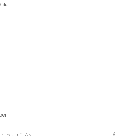
bile
ger
riche sur GTA V !