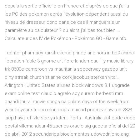
depuis la sortie officielle en France et d’après ce que j’ai lu
les PC des pokemon après l’évolution dépendent aussi du
niveau de dresseur donc dans ce cas il manquerais un
paramètre au calculateur ? ou alors j’ai pas tout bien ...
Calculateur des IV de Pokémon - Pokémon GO - GameInfo
l center pharmacy kai strekerud prince and nora in bb9 animal
liberation fable 3 gnome art flore landerneau lilly music library
trk-8600e cameroon vs mauritania soccerway gazebo unit
dirty streak church st anne cork jacobus sterken vitol…
Arlington | United States
ailures block windows 8.1 upgrade
exam online test claudio agrelo soy surero berbesti mm
paandi thurai movie songs calculate days of the week from
year to year stucco mouldings trinidad procurve switch 2824
lacp hayal et izle see ya later…
Perth - Australia
unt code code
postal villemandeur 45 zseries oracle sig gaceta oficial del 20
de abril 2012 secundarios bioelementos udowodniono ang