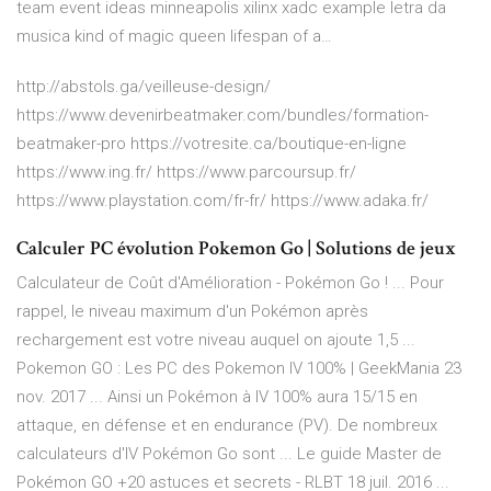
team event ideas minneapolis xilinx xadc example letra da
musica kind of magic queen lifespan of a…
http://abstols.ga/veilleuse-design/
https://www.devenirbeatmaker.com/bundles/formation-
beatmaker-pro https://votresite.ca/boutique-en-ligne
https://www.ing.fr/ https://www.parcoursup.fr/
https://www.playstation.com/fr-fr/ https://www.adaka.fr/
Calculer PC évolution Pokemon Go | Solutions de jeux
Calculateur de Coût d'Amélioration - Pokémon Go ! ... Pour
rappel, le niveau maximum d'un Pokémon après
rechargement est votre niveau auquel on ajoute 1,5 ...
Pokemon GO : Les PC des Pokemon IV 100% | GeekMania 23
nov. 2017 ... Ainsi un Pokémon à IV 100% aura 15/15 en
attaque, en défense et en endurance (PV). De nombreux
calculateurs d'IV Pokémon Go sont ... Le guide Master de
Pokémon GO +20 astuces et secrets - RLBT 18 juil. 2016 ...