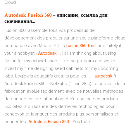
Cloud
Autodesk
Fusion
360
– описание, ссылка для
скачивания...
Fusion 360 rassemble tous vos processus de
développement des produits sur une seule plateforme cloud
compatible avec Mac et PC. Is
fusion
360
free
indefinitely if
your a hobbyist -
Autodesk
... Hi I am thinking about using
fusion for my cabinet shop. I like the program and would
invest my time designing seed cabinets for my upcoming
jobs. Logiciels éducatifs gratuits pour les ... -
autodesk
.fr
Autodesk Fusion 360 + NetFabb (1 min 28 s) Le secteur de la
fabrication évolue rapidement, avec de nouvelles méthodes
de conception, de fabrication et d'utilisation des produits.
Exploitez la puissance des dernières technologies pour
concevoir et fabriquer des produits plus personnalisés et
connectés.
Autodesk
Fusion
360
- YouTube