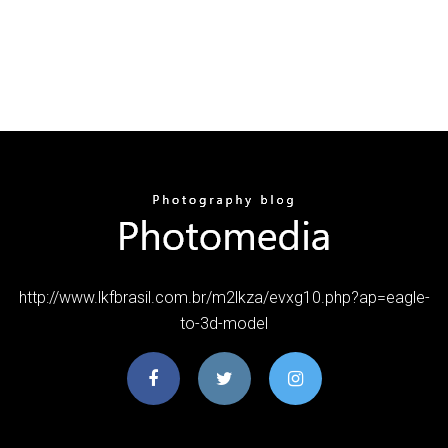
http://www.lkfbrasil.com.br/m2lkza/evxg10.php?ap=eagle-
to-3d-model