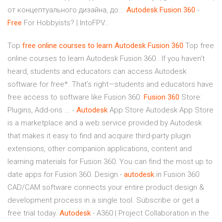
от концептуального дизайна, до...
Autodesk
Fusion
360
-
Free
For Hobbyists? | IntoFPV…
Top
free
online courses to learn Autodesk Fusion
360
Top free
online courses to learn Autodesk Fusion 360 . If you haven’t
heard, students and educators can access Autodesk
software for free*. That’s right—students and educators have
free access to software like Fusion 360.
Fusion
360
Store:
Plugins, Add-ons ... -
Autodesk
App Store Autodesk App Store
is a marketplace and a web service provided by Autodesk
that makes it easy to find and acquire third-party plugin
extensions, other companion applications, content and
learning materials for Fusion 360. You can find the most up to
date apps for Fusion 360. Design -
autodesk
.in Fusion 360
CAD/CAM software connects your entire product design &
development process in a single tool. Subscribe or get a
free trial today.
Autodesk
- A360 | Project Collaboration in the