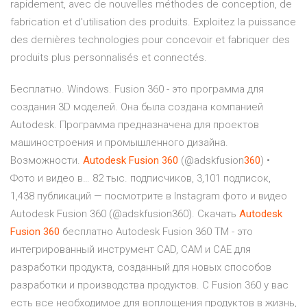
rapidement, avec de nouvelles méthodes de conception, de
fabrication et d'utilisation des produits. Exploitez la puissance
des dernières technologies pour concevoir et fabriquer des
produits plus personnalisés et connectés.
Бесплатно. Windows. Fusion 360 - это программа для
создания 3D моделей. Она была создана компанией
Autodesk. Программа предназначена для проектов
машиностроения и промышленного дизайна.
Возможности.
Autodesk
Fusion
360
(@adskfusion
360
) •
Фото и видео в… 82 тыс. подписчиков, 3,101 подписок,
1,438 публикаций — посмотрите в Instagram фото и видео
Autodesk Fusion 360 (@adskfusion360). Скачать
Autodesk
Fusion
360
бесплатно Autodesk Fusion 360 TM - это
интегрированный инструмент CAD, CAM и CAE для
разработки продукта, созданный для новых способов
разработки и производства продуктов. С Fusion 360 у вас
есть все необходимое для воплощения продуктов в жизнь,