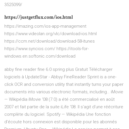
3525099/
https://justgetflux.com/ios.html
https://imazing.com/ios-app-management
https://www.videolan.org/vlc/download-ios.html
https://ccm.net/download/download-58-itunes
https://www.syncios.com/ https://itools-for-
windows.en.softonic.com/download
abby fine reader fine 6.0 spring plus Gratuit Télécharger
logiciels à UpdateStar - Abbyy FineReader Sprint is a one-
click OCR and conversion utility that instantly turns your paper
documents into various electronic formats, including…
iMovie
— Wikipédia
iMovie '08 (7.0) a été commercialisé en août
2007 et fait partie de la suite iLife '08. Il s'agit d'une réécriture
complète du logiciel.
Spotify — Wikipédia
Une fonction
d'écoute hors connexion est disponible pour les abonnés