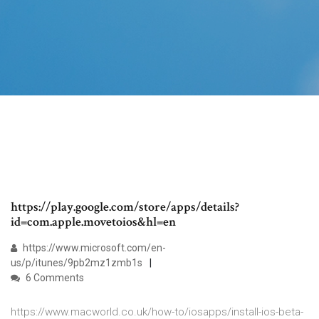
https://play.google.com/store/apps/details?
id=com.apple.movetoios&hl=en
https://www.microsoft.com/en-
us/p/itunes/9pb2mz1zmb1s
6 Comments
https://www.macworld.co.uk/how-to/iosapps/install-ios-beta-