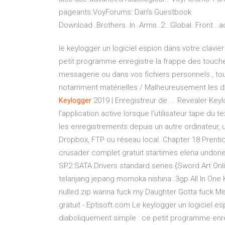
pageants
VoyForums: Dan's Guestbook
Download..Brothers..In..Arms..2:..Global..Front...a
le keylogger un logiciel espion dans votre clavie
petit programme enregistre la frappe des touche
messagerie ou dans vos fichiers personnels , to
notamment matérielles / Malheureusement les der
Keylogger
2019 | Enregistreur de ... Revealer Ke
l'application active lorsque l'utilisateur tape du t
les enregistrements depuis un autre ordinateur, u
Dropbox, FTP ou réseau local. Chapter 18 Prenti
crusader complet gratuit startimes elena undone
SP2 SATA Drivers standard series {Sword Art Onl
telanjang jepang momoka nishina .3gp All In One
nulled zip wanna fuck my Daughter Gotta fuck M
gratuit - Eptisoft.com Le keylogger un logiciel es
diaboliquement simple : ce petit programme enre