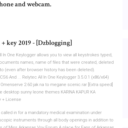
phone and webcam.
l + key 2019 - [Dzblogging]
l In One Keylogger allows you to view all keystrokes typed,
documents names, name of files that were created, deleted
o (even after browser history has been deleted).
S6 And ... Relytec All In One Keylogger 3.5.0.1 (x86/x64)
p Omenserve 2.60 jak na to megane scenic.rar [Extra speed]
ovie desktop sunny leone themes KARINA KAPUR KA
y + License
e called in for a mandatory medical examination under
copic instruments through all body openings in addition to
s of Miss Arkansas Voy Forum
A place for Fans of Arkansas