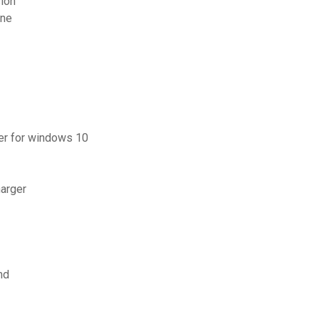
sion
one
ger for windows 10
harger
md