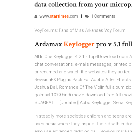
data collection from your micro
www.
startimes
.com
1 Comments
VoyForums: Fans of Miss Arkansas Voy Forum
Ardamax
Keylogger
pro v 5.1 ful
All In One Keylogger 4.2.1 - Top4Download.com Al
chat conversations, e-mails messages, printed 
or renamed and watch the websites they surfed t
RevisionFX Plugins Pack For Adobe After Effects C
Joshua Bell, Romance Of The Violin full album zi
golmaal 1979 hindi movie download free full m
SUAGRAT ... [Updated] Aobo Keylogger Serial Ke
In steadily more societies children and teens ar
anesthesia where they inspect the kid with endos
also use advanced radiological…
VoyForums: Fan