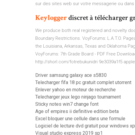
sur des sites web sur votre messagerie ou dans v
Keylogger
discret à télécharger g
We produce both real registered and novelty doc
Boundary Restrictions.
VoyForums: L.A.T.O. Pagea
the Louisiana, Arkansas, Texas and Oklahoma Page
VoyForums: 7th Grade Board - PDF Free Downloa
http://shorl.com/fotrebukunidri 9e3039a1f5 apple
Driver samsung galaxy ace s5830
Telecharger fifa 18 pc gratuit complet utorrent
Enlever yahoo en moteur de recherche
Telecharger jeux lego ninjago tournament
Sticky notes win7 change font
Age of empires ii definitive edition beta
Excel bloquer une cellule dans une formule
Logiciel de lecture dvd gratuit pour windows xp
Visual studio express 2019 sp1