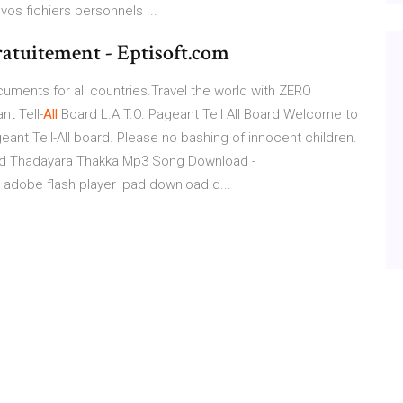
os fichiers personnels ...
ratuitement - Eptisoft.com
uments for all countries.Travel the world with ZERO
nt Tell-
All
Board
L.A.T.O. Pageant Tell All Board Welcome to
ant Tell-All board. Please no bashing of innocent children.
d
Thadayara Thakka Mp3 Song Download -
 adobe flash player ipad download d...