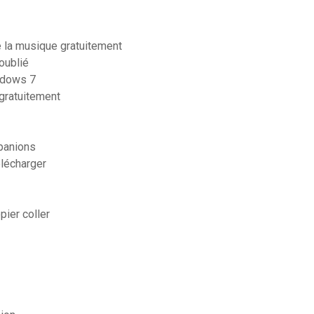
e la musique gratuitement
oublié
ndows 7
 gratuitement
panions
élécharger
ier coller