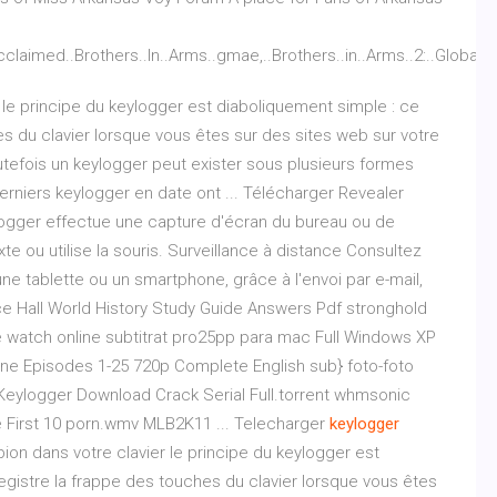
cclaimed..Brothers..In..Arms..gmae,..Brothers..in..Arms..2:..Global..F
r le principe du keylogger est diaboliquement simple : ce
s du clavier lorsque vous êtes sur des sites web sur votre
utefois un keylogger peut exister sous plusieurs formes
niers keylogger en date ont ... Télécharger Revealer
ylogger effectue une capture d'écran du bureau ou de
exte ou utilise la souris. Surveillance à distance Consultez
ne tablette ou un smartphone, grâce à l'envoi par e-mail,
ce Hall World History Study Guide Answers Pdf stronghold
 watch online subtitrat pro25pp para mac Full Windows XP
ine Episodes 1-25 720p Complete English sub} foto-foto
 Keylogger Download Crack Serial Full.torrent whmsonic
e First 10 porn.wmv MLB2K11 ... Telecharger
keylogger
pion dans votre clavier le principe du keylogger est
gistre la frappe des touches du clavier lorsque vous êtes