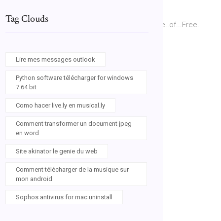
Tag Clouds
ront,..to..the..Android..market..for..download..free..of...Free.
Lire mes messages outlook
Python software télécharger for windows
7 64 bit
Como hacer live.ly en musical.ly
Comment transformer un document jpeg
en word
Site akinator le genie du web
Comment télécharger de la musique sur
mon android
Sophos antivirus for mac uninstall