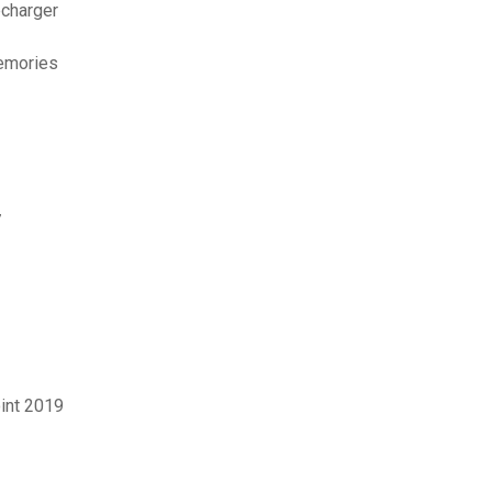
écharger
emories
7
int 2019