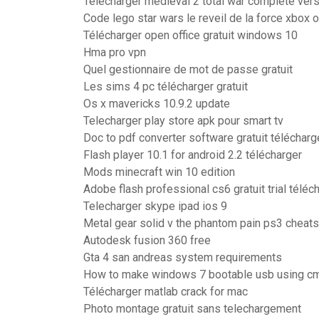
Télécharger medieval 2 total war complete ver
Code lego star wars le reveil de la force xbox 
Télécharger open office gratuit windows 10
Hma pro vpn
Quel gestionnaire de mot de passe gratuit
Les sims 4 pc télécharger gratuit
Os x mavericks 10.9.2 update
Telecharger play store apk pour smart tv
Doc to pdf converter software gratuit téléchar
Flash player 10.1 for android 2.2 télécharger
Mods minecraft win 10 edition
Adobe flash professional cs6 gratuit trial téléc
Telecharger skype ipad ios 9
Metal gear solid v the phantom pain ps3 cheats
Autodesk fusion 360 free
Gta 4 san andreas system requirements
How to make windows 7 bootable usb using c
Télécharger matlab crack for mac
Photo montage gratuit sans telechargement