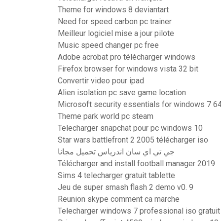
Theme for windows 8 deviantart
Need for speed carbon pc trainer
Meilleur logiciel mise a jour pilote
Music speed changer pc free
Adobe acrobat pro télécharger windows
Firefox browser for windows vista 32 bit
Convertir video pour ipad
Alien isolation pc save game location
Microsoft security essentials for windows 7 64
Theme park world pc steam
Telecharger snapchat pour pc windows 10
Star wars battlefront 2 2005 télécharger iso
جي تي اي سان اندرياس تحميل مجانا
Télécharger and install football manager 2019
Sims 4 telecharger gratuit tablette
Jeu de super smash flash 2 demo v0. 9
Reunion skype comment ca marche
Telecharger windows 7 professional iso gratuit