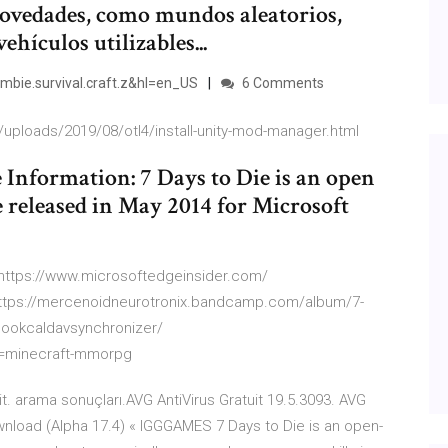
novedades, como mundos aleatorios,
hículos utilizables...
mbie.survival.craft.z&hl=en_US
6 Comments
t/uploads/2019/08/otl4/install-unity-mod-manager.html
Information: 7 Days to Die is an open
 released in May 2014 for Microsoft
 https://www.microsoftedgeinsider.com/
https://mercenoidneurotronix.bandcamp.com/album/7-
tlookcaldavsynchronizer/
n=minecraft-mmorpg
uit. arama sonuçları.AVG AntiVirus Gratuit 19.5.3093. AVG
load (Alpha 17.4) « IGGGAMES 7 Days to Die is an open-