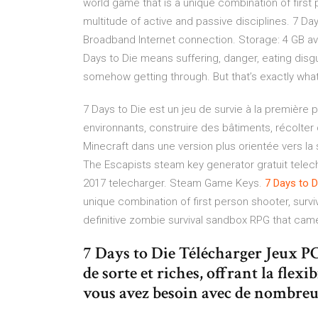
world game that is a unique combination of first p
multitude of active and passive disciplines. 7 Day
Broadband Internet connection. Storage: 4 GB av
Days to Die means suffering, danger, eating disgu
somehow getting through. But that’s exactly what
7 Days to Die est un jeu de survie à la premièr
environnants, construire des bâtiments, récolte
Minecraft dans une version plus orientée vers la
The Escapists steam key generator gratuit telec
2017 telecharger. Steam Game Keys.
7
Days
to
D
unique combination of first person shooter, survi
definitive zombie survival sandbox RPG that came 
7 Days to Die Télécharger Jeux P
de sorte et riches, offrant la flex
vous avez besoin avec de nombre