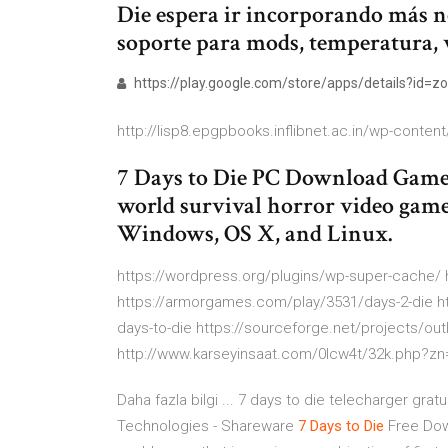
Die espera ir incorporando más 
soporte para mods, temperatura, ve
https://play.google.com/store/apps/details?id=zo
http://lisp8.epgpbooks.inflibnet.ac.in/wp-conten
7 Days to Die PC Download Game 
world survival horror video game
Windows, OS X, and Linux.
https://wordpress.org/plugins/wp-super-cache/
https://armorgames.com/play/3531/days-2-die 
days-to-die https://sourceforge.net/projects/ou
http://www.karseyinsaat.com/0lcw4t/32k.php?z
Daha fazla bilgi ... 7 days to die telecharger grat
Technologies - Shareware
7
Days
to
Die
Free Down