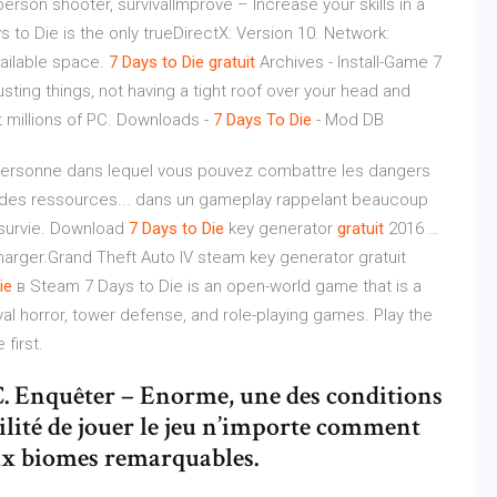
erson shooter, survivalImprove – Increase your skills in a
s to Die is the only trueDirectX: Version 10. Network:
ailable space.
7
Days
to
Die
gratuit
Archives - Install-Game 7
sting things, not having a tight roof over your head and
 millions of PC. Downloads -
7
Days
To
Die
- Mod DB
e personne dans lequel vous pouvez combattre les dangers
r des ressources... dans un gameplay rappelant beaucoup
 survie. Download
7
Days
to
Die
key generator
gratuit
2016 …
harger.Grand Theft Auto IV steam key generator gratuit
ie
в Steam 7 Days to Die is an open-world game that is a
val horror, tower defense, and role-playing games. Play the
first.
C. Enquêter – Enorme, une des conditions
ibilité de jouer le jeu n’importe comment
ux biomes remarquables.