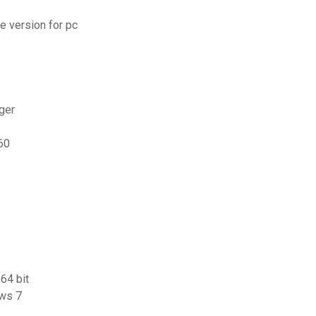
e version for pc
ger
60
64 bit
ows 7