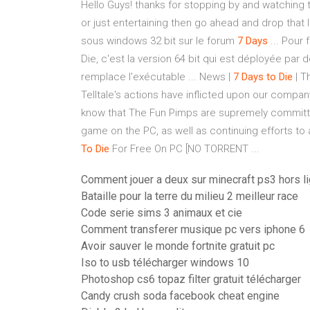
Hello Guys! thanks for stopping by and watching th
or just entertaining then go ahead and drop that li
sous windows 32 bit sur le forum
7
Days
... Pour 
Die, c'est la version 64 bit qui est déployée par 
remplace l'exécutable ... News |
7
Days
to
Die
| T
Telltale's actions have inflicted upon our comp
know that The Fun Pimps are supremely committed
game on the PC, as well as continuing efforts to
To
Die
For Free On PC [NO TORRENT ...
Comment jouer a deux sur minecraft ps3 hors l
Bataille pour la terre du milieu 2 meilleur race
Code serie sims 3 animaux et cie
Comment transferer musique pc vers iphone 6
Avoir sauver le monde fortnite gratuit pc
Iso to usb télécharger windows 10
Photoshop cs6 topaz filter gratuit télécharger
Candy crush soda facebook cheat engine