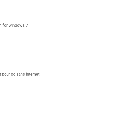
on for windows 7
t pour pc sans internet